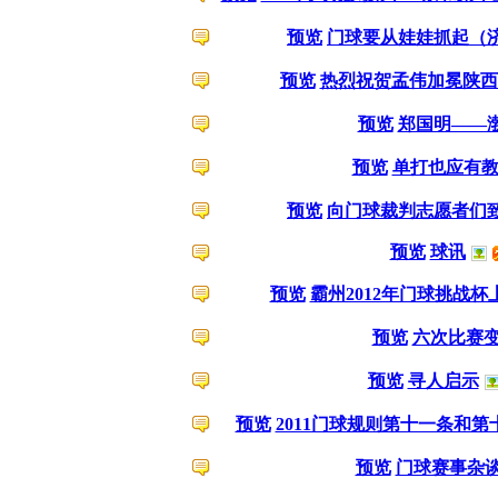
预览
门球要从娃娃抓起（济
预览
热烈祝贺孟伟加冕陕西2
预览
郑国明——
预览
单打也应有
预览
向门球裁判志愿者们致
预览
球讯
预览
霸州2012年门球挑战杯
预览
六次比赛
预览
寻人启示
预览
2011门球规则第十一条和
预览
门球赛事杂谈