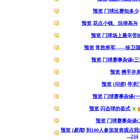
预览
门球比赛知多少
预览
花点小钱、玩得高兴
预览
门球场上最辛苦
预览
常胜将军——徐卫
预览
门球赛事杂谈(三
预览
携手并
预览
[
问答
]
寻求
预览
门球赛事杂谈(一
预览
闪击球的姿式
预览
门球赛事杂谈(
预览
[
新闻
]
到100人参加发表观点
...
2
3
4