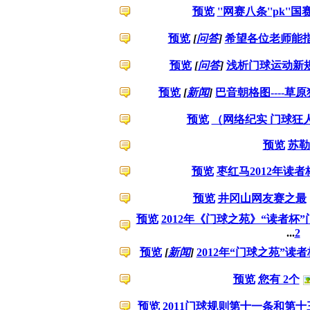
预览
''网赛八条''pk''国
预览
[
问答
]
希望各位老师能
预览
[
问答
]
浅析门球运动新
预览
[
新闻
]
巴音朝格图----草
预览
（网络纪实 门球狂
预览
苏勒
预览
枣红马2012年读
预览
井冈山网友赛之最
预览
2012年《门球之苑》“读者杯
...
2
预览
[
新闻
]
2012年“门球之苑”读
预览
您有 2个
预览
2011门球规则第十一条和第