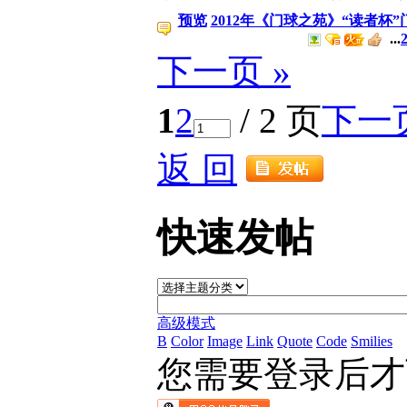
预览
2012年《门球之苑》“读者杯
...
下一页 »
1
2
/ 2 页
下一
返 回
快速发帖
高级模式
B
Color
Image
Link
Quote
Code
Smilies
您需要登录后