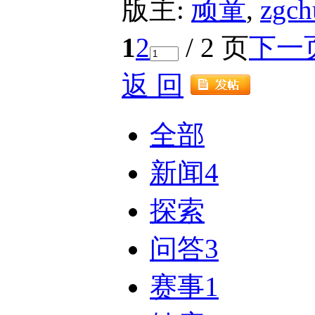
版主:
顽童
,
zgch
1
2
/ 2 页
下一
返 回
全部
新闻
4
探索
问答
3
赛事
1