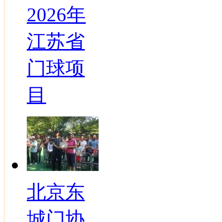
2026年
江苏省
门球项
目
北京东
城门协