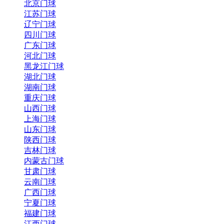
北京门球
江苏门球
辽宁门球
四川门球
广东门球
河北门球
黑龙江门球
湖北门球
湖南门球
重庆门球
山西门球
上海门球
山东门球
陕西门球
吉林门球
内蒙古门球
甘肃门球
云南门球
广西门球
宁夏门球
福建门球
江西门球