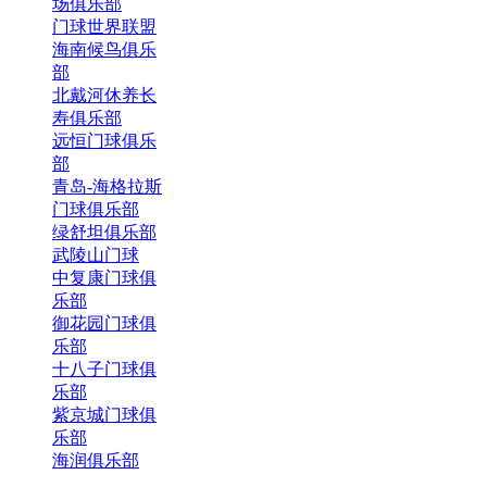
场俱乐部
门球世界联盟
海南候鸟俱乐
部
北戴河休养长
寿俱乐部
远恒门球俱乐
部
青岛-海格拉斯
门球俱乐部
绿舒坦俱乐部
武陵山门球
中复康门球俱
乐部
御花园门球俱
乐部
十八子门球俱
乐部
紫京城门球俱
乐部
海润俱乐部