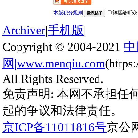
本版积分规则
转播给听众
发表帖子
Archiver
|
手机版
|
Copyright © 2004-2021
中
网|www.menqiu.com
(http
All Rights Reserved.
免责声明: 本网不承担
起的争议和法律责任。
京ICP备11011816号
京公网安