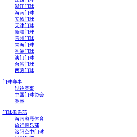
浙江门球
海南门球
安徽门球
天津门球
新疆门球
贵州门球
青海门球
香港门球
澳门门球
台湾门球
西藏门球
门球赛事
过往赛事
中国门球协会
赛事
门球俱乐部
海南游霞体育
旅行俱乐部
洛阳空中门球