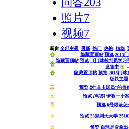
问答
203
照片
7
视频
7
新窗
全部主题
最新
热门
热帖
精华
隐藏置顶帖
预览
201
隐藏置顶帖
预览
《门球裁判员学习手
发售中
..
隐藏置顶帖
预览
2015门
版块主题
预览
对“非击球员”的身
预览
[
问答
]
请教一个
预览
6号球该怎
预览
23规则天天学 2510
预览
自球是否拿出