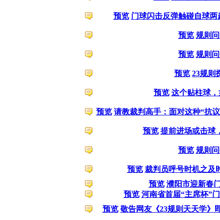
预览
门球闪击反弹触碰自球两
预览
规则问
预览
规则问
预览
23规则
预览
这个贴柱球，
预览
请教裁判高手：面对这种“抗议
预览
提前进场或击球
预览
规则问
预览
裁判员呼号时机之及
预览
濮阳市迎新春
预览
河南省首届“主席杯”
预览
敬告网友《23规则天天学》