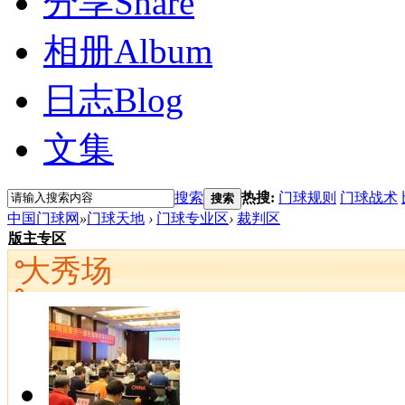
分享
Share
相册
Album
日志
Blog
文集
搜索
热搜:
门球规则
门球战术
搜索
中国门球网
»
门球天地
›
门球专业区
›
裁判区
版主专区
大秀场