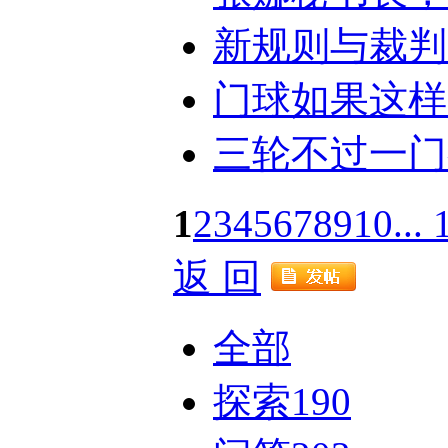
新规则与裁判
门球如果这样
三轮不过一门
1
2
3
4
5
6
7
8
9
10
...
返 回
全部
探索
190