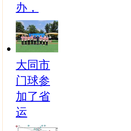
办，
大同市
门球参
加了省
运