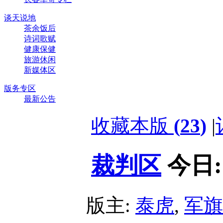
谈天说地
茶余饭后
诗词歌赋
健康保健
旅游休闲
新媒体区
版务专区
最新公告
收藏本版
(
23
)
|
裁判区
今日
版主:
泰虎
,
军旗