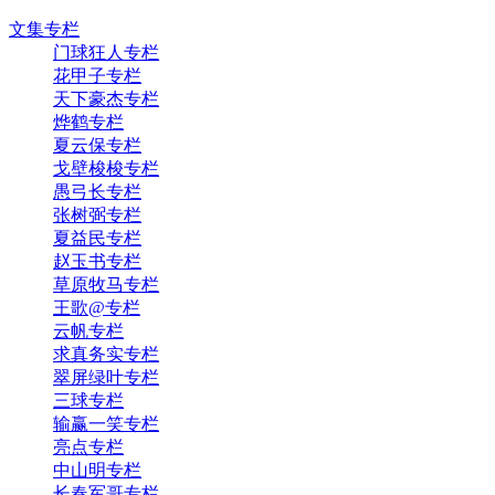
文集专栏
门球狂人专栏
花甲子专栏
天下豪杰专栏
烨鹤专栏
夏云保专栏
戈壁梭梭专栏
愚弓长专栏
张树弼专栏
夏益民专栏
赵玉书专栏
草原牧马专栏
王歌@专栏
云帆专栏
求真务实专栏
翠屏绿叶专栏
三球专栏
输赢一笑专栏
亮点专栏
中山明专栏
长春军哥专栏