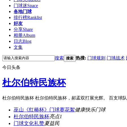
门球迷
Space
各地门球
排行榜
Ranklist
好友
分享
Share
相册
Album
日志
Blog
文集
搜索
热搜:
门球规则
门球战术
搜索
今日头条
杜尔伯特民族杯
杜尔伯特民族杯 杜尔伯特民族杯，郝孟双打展光辉。 百支球
巫山《红椿杯》门球赛花絮
健康快乐门球
杜尔伯特民族杯
亮点1
门球文化礼赞
夏益民