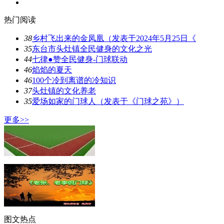
热门阅读
38
乡村飞出来的金凤凰（发表于2024年5月25日《
35
东台市头灶镇全民健身的文化之光
44
七律●赞全民健身-门球联动
46
焰焰的夏天
46
100个冷到离谱的冷知识
37
头灶镇的文化养老
35
爱场如家的门球人（发表于《门球之苑》）
更多>>
图文热点