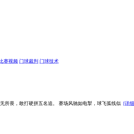
比赛视频
门球裁判
门球技术
队无所畏，敢打硬拼五名追。 赛场风驰如电掣，球飞弧线似
[详细