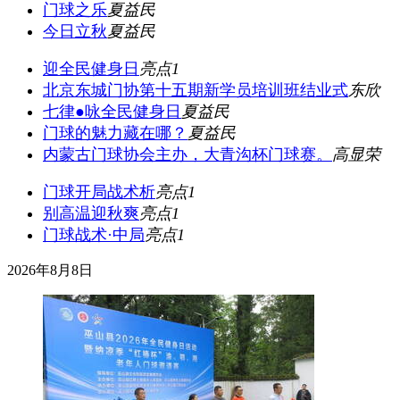
门球之乐
夏益民
今日立秋
夏益民
迎全民健身日
亮点1
北京东城门协第十五期新学员培训班结业式
东欣
七律●咏全民健身日
夏益民
门球的魅力藏在哪？
夏益民
内蒙古门球协会主办，大青沟杯门球赛。
高显荣
门球开局战术析
亮点1
别高温迎秋爽
亮点1
门球战术·中局
亮点1
2026年8月8日