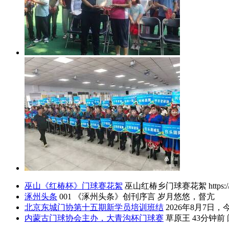
巫山《红椿杯》门球赛花絮
巫山红椿乡门球赛花絮 https://
涿州头条
001 《涿州头条》创刊序言 岁月悠悠，督亢
北京东城门协第十五期新学员培训班结
2026年8月7日
内蒙古门球协会主办，大青沟杯门球赛
草原王 43分钟前