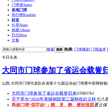
门球迷
Space
各地门球
排行榜
Ranklist
好友
分享
Share
相册
Album
日志
Blog
文集
搜索
热搜:
门球规则
门球战术
搜索
今日头条
大同市门球参加了省运会载誉
山西-大同市门球代表队在省第十七届运动会门球赛中获两枚银牌
大同市门球参加了省运会载誉归来
li5983761
关于举办“2026年美丽铜鼓第三届秋收起义杯
七八
再谈门球“四字诀”：精、灵、静、硬的深层
夏云保