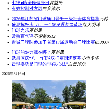
七律●咏全民健身日
夏益民
有效控制对方球
白音淖尔
2026年江苏省门球项目晋升一级社会体育指导
元帅
盛夏挥杆庆“八、一” 银发逐梦绿茵场
红大明珠
门球之乐
夏益民
常熟百气谣
不倒翁0512
晋城门球队参加了省第17届运动会门球比赛
li59837
门球的魅力藏在哪？
夏益民
武昌区庆“八一”门球双打赛圆满落幕
小鱼多多
击球姿势是门球的“内功心法”
白音淖尔
2026年8月6日