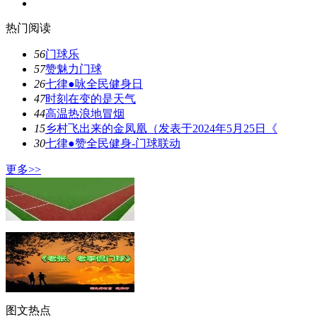
热门阅读
56
门球乐
57
赞魅力门球
26
七律●咏全民健身日
47
时刻在变的是天气
44
高温热浪地冒烟
15
乡村飞出来的金凤凰（发表于2024年5月25日《
30
七律●赞全民健身-门球联动
更多>>
图文热点