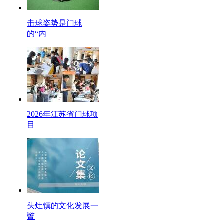
击球姿势是门球
的“内
2026年江苏省门球项
目
头灶镇的文化发展一
瞥