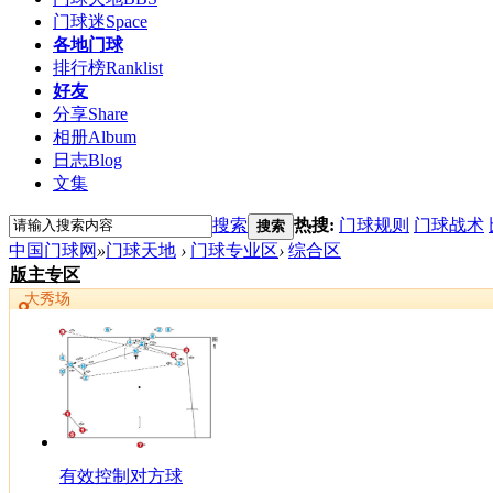
门球迷
Space
各地门球
排行榜
Ranklist
好友
分享
Share
相册
Album
日志
Blog
文集
搜索
热搜:
门球规则
门球战术
搜索
中国门球网
»
门球天地
›
门球专业区
›
综合区
版主专区
大秀场
有效控制对方球