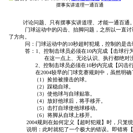
摆事实讲道理一通百通
讨论问题、只有摆事实讲道理、才能一通百通
门球运动中的闪击、抬脚问题，之所以一直讨论、
了方向。
问：门球运动中的10秒超时犯规，控制的是击
答：1、控制击球员必须在10内完成【击球行
在这一点上、无论认识、执行都绝对没
2、控制击球员必须在10秒内完成【闪击行
在2004较早的门球竞赛规则中，虽然明确了
（1）捡拾被撞击的球。
（2）踩稳自球。
（3）使他球与自球贴靠。
（4）放好他球后，将手移开。
（5）击打自球使他球移动。
（6）将脚从自球上移开。
2004规则在如何定义【超时犯规】时，只笼统的
说明：此时就犯了一个极大的错误。即错将【闪