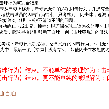
球行为就完全结束。
上移开，击球员允许的六项闪击行为，并没有全
击球员的闪击行为结束，只考核到：闪击球，遗漏了
它始终会出现一些说不清道不明的问题。
止（或出界、撞柱）脚还踩在球上该怎么处理？击球
成后，踩球脚抬起时移动了自球、判【击球犯规】的做法，
：击球员六项必须、必备允许的闪击行为。即【超时犯
、最后一项【抬脚】没有结束，即使闪击在极短的时
球行为】结束。不能单纯的被理解为：击
行为】结束。更不能单纯的被理解为：闪
通百通。