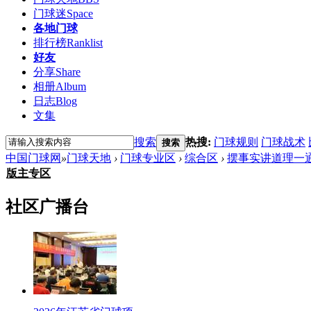
门球迷
Space
各地门球
排行榜
Ranklist
好友
分享
Share
相册
Album
日志
Blog
文集
搜索
热搜:
门球规则
门球战术
搜索
中国门球网
»
门球天地
›
门球专业区
›
综合区
›
摆事实讲道理一
版主专区
社区广播台