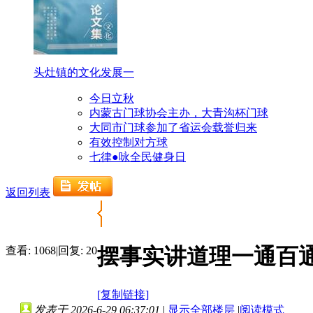
头灶镇的文化发展一
今日立秋
内蒙古门球协会主办，大青沟杯门球
大同市门球参加了省运会载誉归来
有效控制对方球
七律●咏全民健身日
返回列表
摆事实讲道理一通百
查看:
1068
|
回复:
20
[复制链接]
发表于 2026-6-29 06:37:01
|
显示全部楼层
|
阅读模式