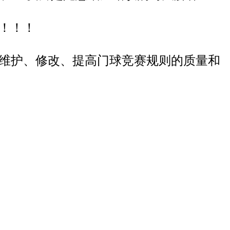
！！！
维护、修改、提高门球竞赛规则的质量和