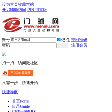
设为首页
收藏本站
开启辅助访问
切换到宽版
账号
找回密码
记 住
密码
注册会员
扫一扫，访问微社区
只需一步，快速开始
快捷导航
首页
Portal
目录
Guide
门球天地
BBS