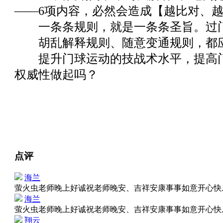
——6项内容，必然会造成【越比对、
一条条规则，就是一条条圣旨。过门
胡乱解释规则、随意变通规则，都应
提升门球运动的技战术水平，提高门
权威性做起吗？
点评
海兰
萤火虫老师晚上好诚祝老师晚安、吉祥安康事事如意开心
海兰
萤火虫老师晚上好诚祝老师晚安、吉祥安康事事如意开心
翔云