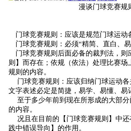
漫谈门球竞赛规则与裁
门球竞赛规则：应该是规范门球运动
门球竞赛规则：必须“精简、直白、易
门球竞赛规则后面必备的裁判法，则应
则】而存在；依规（依法）处理比赛场
规则的内容。
门球竞赛规则：应该归纳门球运动各关
文字表述必定是简捷，易学、易懂、易
至于多少年前到现在所形成的大部分门
的内容。
况且在目前的【门球竞赛规则】中还存
践中错误导向】的作用。