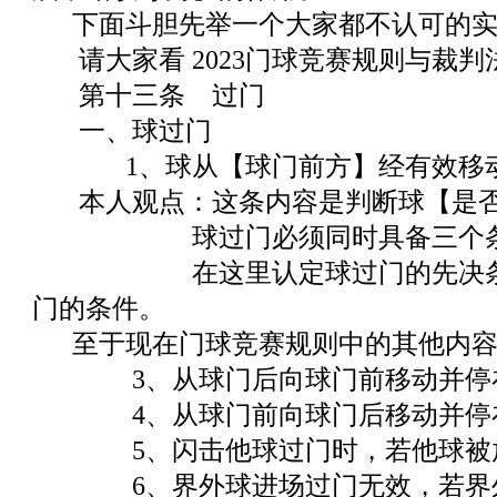
下面斗胆先举一个大家都不认可的实
请大家看 2023门球竞赛规则与裁判法
第十三条 过门
一、球过门
1、球从【球门前方】经有效移动后
本人观点：这条内容是判断球【是否
球过门必须同时具备三个条件：
在这里认定球过门的先决条件是：
门的条件。
至于现在门球竞赛规则中的其他内容
3、从球门后向球门前移动并停在球
4、从球门前向球门后移动并停在球
5、闪击他球过门时，若他球被放
6、界外球进场过门无效，若界外球