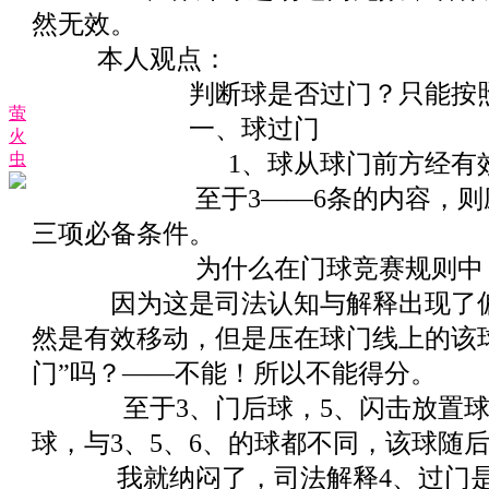
然无效。
本人观点：
判断球是否过门？只能按照
萤
一、球过门
火
虫
1、球从球门前方经有效移动后
至于3——6条的内容，则应该被视
三项必备条件。
为什么在门球竞赛规则中，会出
因为这是司法认知与解释出现了偏差
然是有效移动，但是压在球门线上的该
门”吗？——不能！所以不能得分。
至于3、门后球，5、闪击放置球，
球，与3、5、6、的球都不同，该球随
我就纳闷了，司法解释4、过门是否