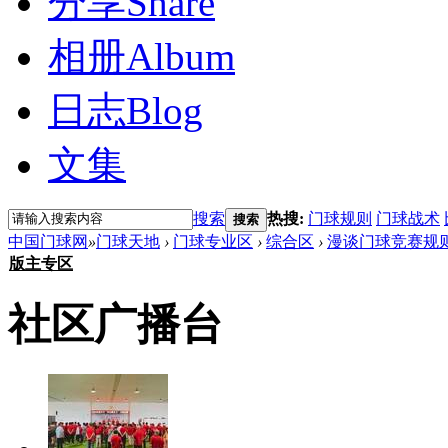
分享
Share
相册
Album
日志
Blog
文集
搜索
热搜:
门球规则
门球战术
搜索
中国门球网
»
门球天地
›
门球专业区
›
综合区
›
漫谈门球竞赛规
版主专区
社区广播台