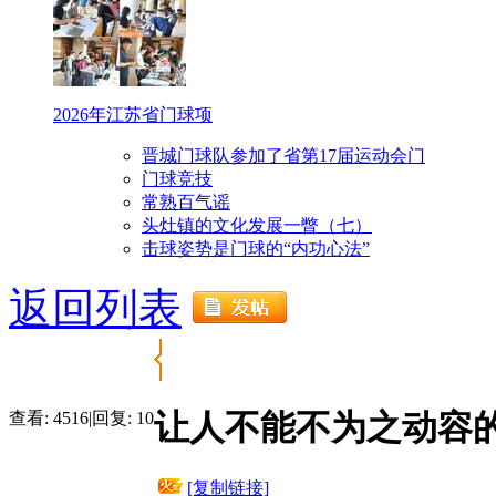
2026年江苏省门球项
晋城门球队参加了省第17届运动会门
门球竞技
常熟百气谣
头灶镇的文化发展一瞥（七）
击球姿势是门球的“内功心法”
返回列表
让人不能不为之动容
查看:
4516
|
回复:
10
[复制链接]