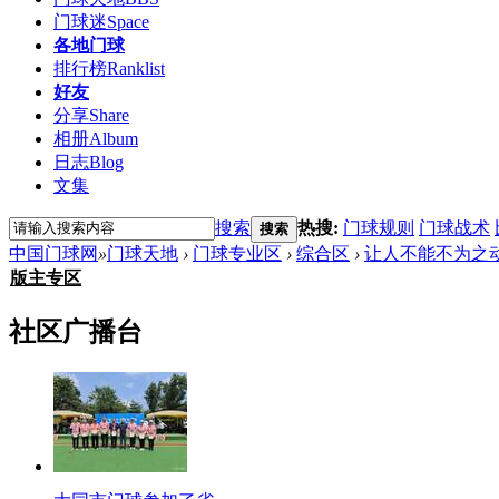
门球迷
Space
各地门球
排行榜
Ranklist
好友
分享
Share
相册
Album
日志
Blog
文集
搜索
热搜:
门球规则
门球战术
搜索
中国门球网
»
门球天地
›
门球专业区
›
综合区
›
让人不能不为之
版主专区
社区广播台