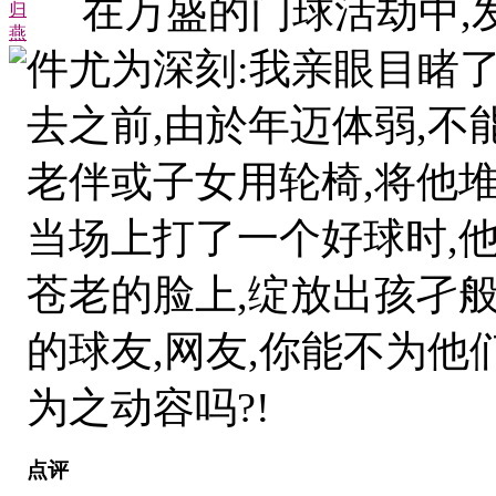
在万盛的门球活劫中,发
归
燕
件尤为深刻:我亲眼目睹
去之前,由於年迈体弱,不
老伴或子女用轮椅,将他堆
当场上打了一个好球时,
苍老的脸上,绽放出孩孑般
的球友,网友,你能不为
为之动容吗?!
点评