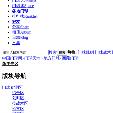
门球天地
BBS
门球迷
Space
各地门球
排行榜
Ranklist
好友
分享
Share
相册
Album
日志
Blog
文集
搜索
热搜:
门球规则
门球战术
搜索
中国门球网
»
门球天地
›
地方门球
›
西藏门球
版主专区
版块导航
门球专业区
综合区
裁判区
技战术区
论文区