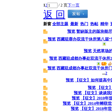
1
2
/ 2 页
下一页
返 回
新窗
全部主题
最新
热门
热帖
精华
预览
暂缺版主的版块能
预览
西藏驻蓉办双流干休所第八届“
预览
天然草场
预览
西藏驻成都办事处双流干休所2
预览
西藏驻成都办事处双流干休所
...
2
预览
【征文】如何提高中
预览
【征文
预览
【征文】谈谈我
预览
【征文】2010
预览
【征文】2014年蝉联
预览
【征文】2018年