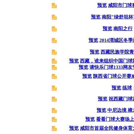
预览
咸阳市门球
预览
南阳"绿舒坦杯
预览
南阳之行
预览
2014渭城区冬
预览
西藏民族学院青
预览
西藏，谁来组织中国门球
预览
请快乐门球1333网
预览
陕西省门球公开赛
预览
练球
预览
祝西藏门球
预览
中尼边境 樟
预览
看看门球大赛场
预览
咸阳市首届全民健身体育