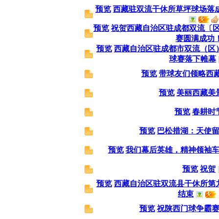
预览
西藏驻双流干休所草坪球场落
预览
祝贺西藏自治区驻成都双流〔区
赛圆满成功
预览
西藏自治区驻成都市双流（区）
球赛落下帷幕
预览
带球友们领略西
预览
美丽西藏美
预览
春耕时
预览
巴松措湖：天使
预览
我们幕后英雄，精神领袖
预览
祝贺
预览
西藏自治区驻双流县干休所第
结束
预览
祝陕西门球争霸