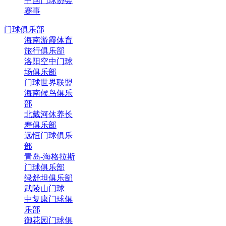
中国门球协会
赛事
门球俱乐部
海南游霞体育
旅行俱乐部
洛阳空中门球
场俱乐部
门球世界联盟
海南候鸟俱乐
部
北戴河休养长
寿俱乐部
远恒门球俱乐
部
青岛-海格拉斯
门球俱乐部
绿舒坦俱乐部
武陵山门球
中复康门球俱
乐部
御花园门球俱