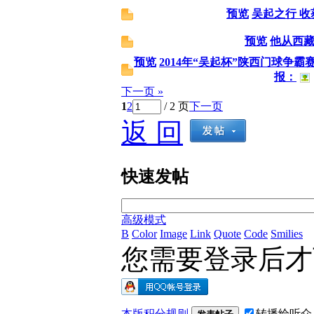
预览
吴起之行 收
预览
他从西
预览
2014年“吴起杯”陕西门球争
报：
下一页 »
1
2
/ 2 页
下一页
返 回
快速发帖
高级模式
B
Color
Image
Link
Quote
Code
Smilies
您需要登录后
本版积分规则
转播给听众