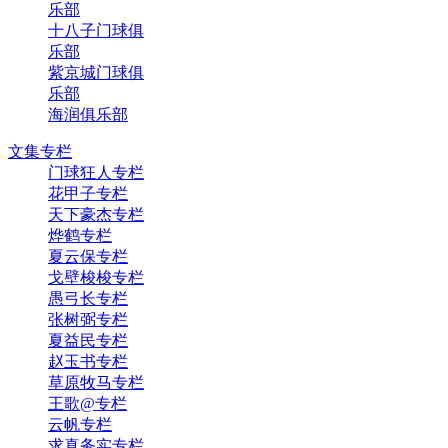
乐部
十八子门球俱
乐部
紫京城门球俱
乐部
海润俱乐部
文集专栏
门球狂人专栏
花甲子专栏
天下豪杰专栏
烨鹤专栏
夏云保专栏
戈壁梭梭专栏
愚弓长专栏
张树弼专栏
夏益民专栏
赵玉书专栏
草原牧马专栏
王歌@专栏
云帆专栏
求真务实专栏