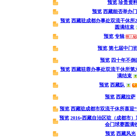
预览
珍贵资
预览
西藏能否举办
预览
西藏驻成都办事处双流干休所20
圆满结束
预览
专辑
预览
第七届中门
预览
四十年不倒
预览
西藏驻蓉办事处双流干休所第六
满结束
预览
西藏队
预览
西藏拉萨
预览
西藏驻成都市双流干休所喜迎“
预览
2016•西藏自治区驻（成都市
会门球赛圆满
预览
西藏风光