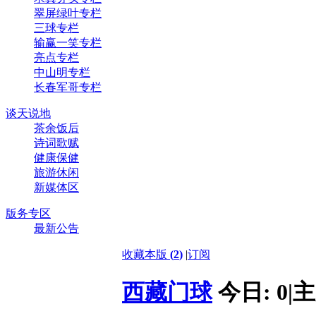
翠屏绿叶专栏
三球专栏
输赢一笑专栏
亮点专栏
中山明专栏
长春军哥专栏
谈天说地
茶余饭后
诗词歌赋
健康保健
旅游休闲
新媒体区
版务专区
最新公告
收藏本版
(
2
)
|
订阅
西藏门球
今日:
0
|
主