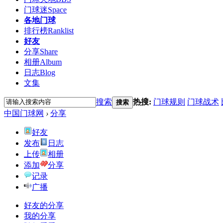
门球迷
Space
各地门球
排行榜
Ranklist
好友
分享
Share
相册
Album
日志
Blog
文集
搜索
热搜:
门球规则
门球战术
搜索
中国门球网
›
分享
好友
发布
日志
上传
相册
添加
分享
记录
广播
好友的分享
我的分享