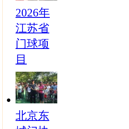
2026年
江苏省
门球项
目
北京东