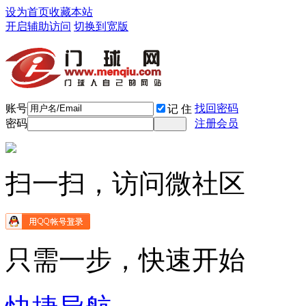
设为首页
收藏本站
开启辅助访问
切换到宽版
账号
找回密码
记 住
密码
注册会员
扫一扫，访问微社区
只需一步，快速开始