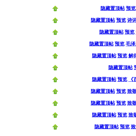
隐藏置顶帖
预览
隐藏置顶帖
预览
诗
隐藏置顶帖
预览
隐藏置顶帖
预览
毛泽
隐藏置顶帖
预览
解
隐藏置顶帖
隐藏置顶帖
预览
《
隐藏置顶帖
预览
致
隐藏置顶帖
预览
致
隐藏置顶帖
预览
致
隐藏置顶帖
预览
致