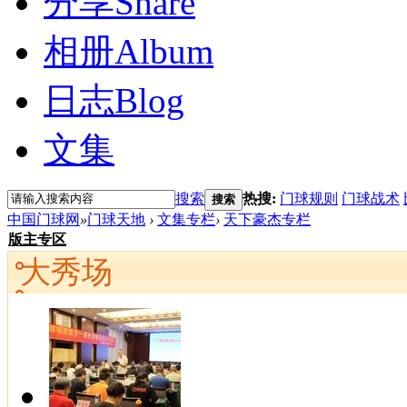
分享
Share
相册
Album
日志
Blog
文集
搜索
热搜:
门球规则
门球战术
搜索
中国门球网
»
门球天地
›
文集专栏
›
天下豪杰专栏
版主专区
大秀场