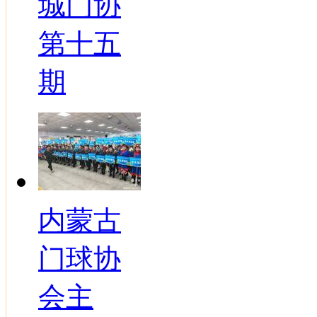
城门协
第十五
期
内蒙古
门球协
会主