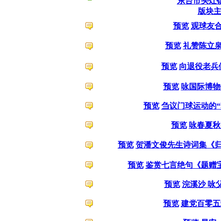
东台市头灶
版块
预览
观球友
预览
礼赞陈立
预览
向退役老兵
预览
咏国际博物
预览
刍议门球运动的“
预览
咏春夏秋
预览
贺潘文俊先生诗词集《
预览
鉴赏七言绝句《题赠
预览
浣溪沙 咏
预览
建党百零五