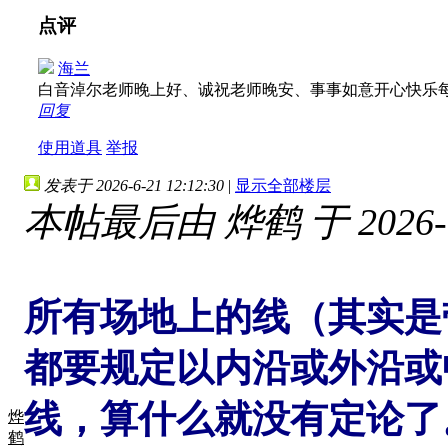
点评
海兰
白音淖尔老师晚上好、诚祝老师晚安、事事如意开心快乐
回复
使用道具
举报
发表于 2026-6-21 12:12:30
|
显示全部楼层
本帖最后由 烨鹤 于 2026-6-
所有场地上的线（其实是
都要规定以内沿或外沿或
线，算什么就没有定论了
烨
鹤