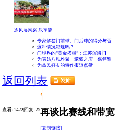
逐风展风采 乐享健
专家解答门前球、门后球的得分与否
这种情况犯规吗？
门球界的“黄金搭档”：江苏滨海门
为表姑八秩雅聚 耄耋之庆 嘉筵雅
为益民好友的诗作报道点赞
返回列表
再谈比赛线和带宽
查看:
1422
|
回复:
25
[复制链接]