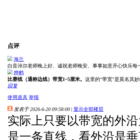
点评
海兰
白音淖尔老师晚上好、诚祝老师晚安、事事如意开心快乐每
烨鹤
比赛线（通称边线）带宽1~5厘米。
这里的“带宽”是莫名其
回复
使用道具
举报
发表于 2026-6-20 09:58:00
|
显示全部楼层
实际上只要以带宽的外沿
是一条直线，看外沿是垂