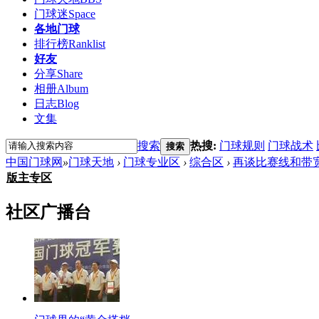
门球迷
Space
各地门球
排行榜
Ranklist
好友
分享
Share
相册
Album
日志
Blog
文集
搜索
热搜:
门球规则
门球战术
搜索
中国门球网
»
门球天地
›
门球专业区
›
综合区
›
再谈比赛线和带
版主专区
社区广播台