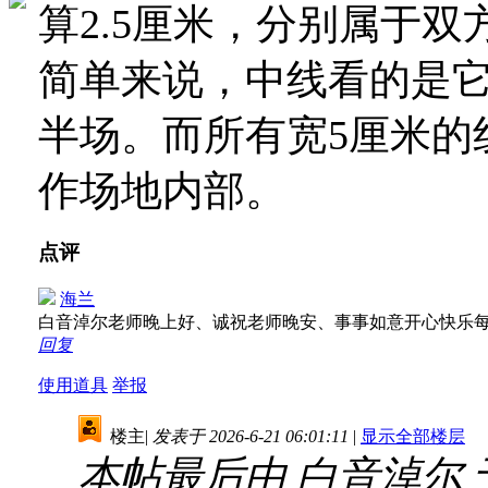
算2.5厘米，分别属于双
简单来说，中线看的是
半场。而所有宽5厘米的
作场地内部。
点评
海兰
白音淖尔老师晚上好、诚祝老师晚安、事事如意开心快乐
回复
使用道具
举报
楼主
|
发表于 2026-6-21 06:01:11
|
显示全部楼层
本帖最后由 白音淖尔 于 20