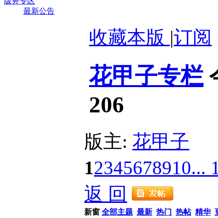
版务专区
最新公告
收藏本版
|
订阅
花甲子专栏
206
版主:
花甲子
1
2
3
4
5
6
7
8
9
10
... 
返 回
新窗
全部主题
最新
热门
热帖
精华