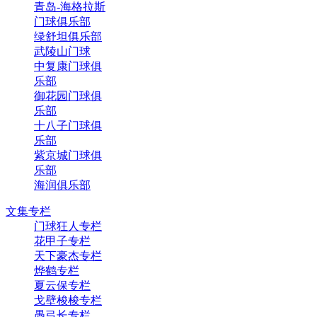
青岛-海格拉斯
门球俱乐部
绿舒坦俱乐部
武陵山门球
中复康门球俱
乐部
御花园门球俱
乐部
十八子门球俱
乐部
紫京城门球俱
乐部
海润俱乐部
文集专栏
门球狂人专栏
花甲子专栏
天下豪杰专栏
烨鹤专栏
夏云保专栏
戈壁梭梭专栏
愚弓长专栏