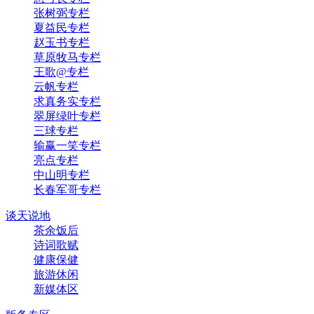
张树弼专栏
夏益民专栏
赵玉书专栏
草原牧马专栏
王歌@专栏
云帆专栏
求真务实专栏
翠屏绿叶专栏
三球专栏
输赢一笑专栏
亮点专栏
中山明专栏
长春军哥专栏
谈天说地
茶余饭后
诗词歌赋
健康保健
旅游休闲
新媒体区