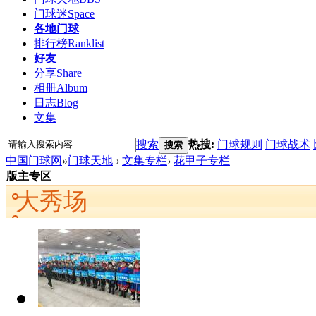
门球迷
Space
各地门球
排行榜
Ranklist
好友
分享
Share
相册
Album
日志
Blog
文集
搜索
热搜:
门球规则
门球战术
搜索
中国门球网
»
门球天地
›
文集专栏
›
花甲子专栏
版主专区
大秀场