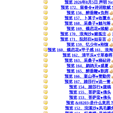
预览
2026年8月5日 声明
N
预览
172、留春令●诗词歌赋
预览
156、醉垂鞭●负荆
预览
157、卜算子●收覆水
预览
168、采桑子●觥与筹
预览
169、蝶恋花●续貂
预览
170、浪淘沙●赌孤注
预览
171、阮郎归●姑妄言
预览
159、忆少年●刚愎
预览
160、蝶恋花●甲子感 161、浪
预览
162、清平乐●寸草春晖
预览
163、采桑子●稿砧诗
预览
164、鹧鸪天●盛夏
预览
165、醉垂鞭●割席
预览
166、宴山亭●赞勤劳
预览
167、踏莎行●说一篑
预览
154、踏莎行●腹稿
预览
155、菩萨蛮●佛头
预览
153、菩萨蛮●佛头
预览
&#8203;是什么意思
预览
152、浣溪沙●凤毛麟