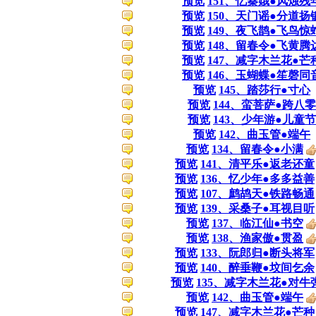
预览
151、忆秦娥●风烛残
预览
150、天门谣●分道扬
预览
149、夜飞鹊●飞鸟惊
预览
148、留春令●飞黄腾
预览
147、减字木兰花●芒
预览
146、玉蝴蝶●笙磬同
预览
145、踏莎行●寸心
预览
144、蛮菩萨●跨八零
预览
143、少年游●儿童节
预览
142、曲玉管●端午
预览
134、留春令●小满
预览
141、清平乐●返老还童
预览
136、忆少年●多多益善
预览
107、鹧鸪天●铁路畅通
预览
139、采桑子●耳视目听
预览
137、临江仙●书空
预览
138、渔家傲●贯盈
预览
133、阮郎归●断头将军
预览
140、醉垂鞭●坟间乞余
预览
135、减字木兰花●对牛
预览
142、曲玉管●端午
预览
147、减字木兰花●芒种