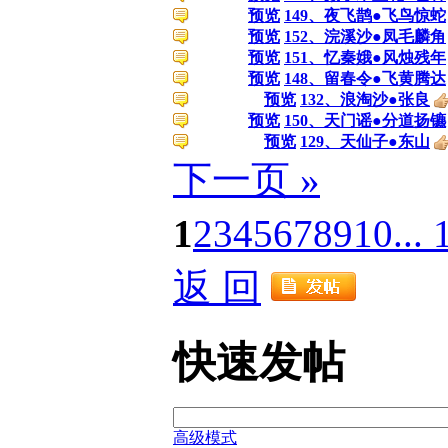
预览
149、夜飞鹊●飞鸟惊蛇
预览
152、浣溪沙●凤毛麟角
预览
151、忆秦娥●风烛残年
预览
148、留春令●飞黄腾达
预览
132、浪淘沙●张良
预览
150、天门谣●分道扬镳
预览
129、天仙子●东山
下一页 »
1
2
3
4
5
6
7
8
9
10
... 
返 回
快速发帖
高级模式