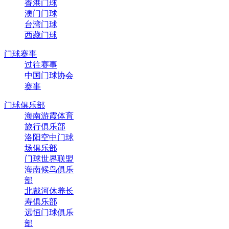
香港门球
澳门门球
台湾门球
西藏门球
门球赛事
过往赛事
中国门球协会
赛事
门球俱乐部
海南游霞体育
旅行俱乐部
洛阳空中门球
场俱乐部
门球世界联盟
海南候鸟俱乐
部
北戴河休养长
寿俱乐部
远恒门球俱乐
部