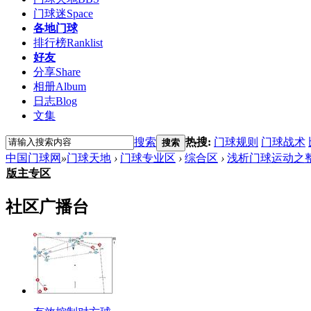
门球迷
Space
各地门球
排行榜
Ranklist
好友
分享
Share
相册
Album
日志
Blog
文集
搜索
热搜:
门球规则
门球战术
搜索
中国门球网
»
门球天地
›
门球专业区
›
综合区
›
浅析门球运动之
版主专区
社区广播台