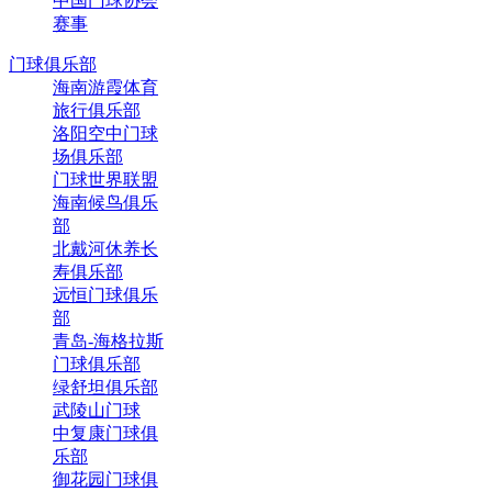
中国门球协会
赛事
门球俱乐部
海南游霞体育
旅行俱乐部
洛阳空中门球
场俱乐部
门球世界联盟
海南候鸟俱乐
部
北戴河休养长
寿俱乐部
远恒门球俱乐
部
青岛-海格拉斯
门球俱乐部
绿舒坦俱乐部
武陵山门球
中复康门球俱
乐部
御花园门球俱