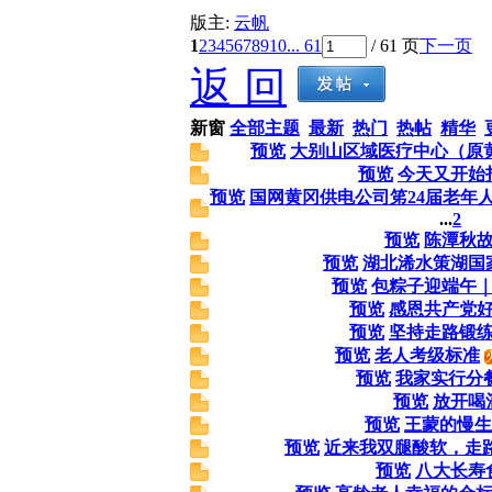
版主:
云帆
1
2
3
4
5
6
7
8
9
10
... 61
/ 61 页
下一页
返 回
新窗
全部主题
最新
热门
热帖
精华
预览
大别山区域医疗中心（原
预览
今天又开始
预览
国网黄冈供电公司笫24届老年
...
2
预览
陈潭秋
预览
湖北浠水策湖国
预览
包粽子迎端午
预览
感恩共产党
预览
坚持走路锻
预览
老人考级标准
预览
我家实行分
预览
放开喝
预览
王蒙的慢生
预览
近来我双腿酸软，走
预览
八大长寿