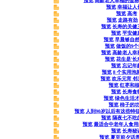
预览
高龄老人幸福的金
预览
幸福让人
预览
高考
预览
走路有劲
预览
长寿的关健
预览
平安健
预览
早晨够自
预览
做饭的9
预览
高龄老人幸
预览
花生是'长
预览
忘记年
预览
8 个实用泡
预览
欢乐元宵 邻
预览
红枣和
预览
长寿食
预览
绿色生活
预览
柿子的
预览
人到90岁以后有这些特
预览
隔夜七不吃
预览
最适合中老年人食用
预览
长寿秘
预览
夏至前夕话