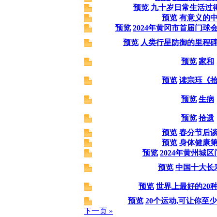
预览
九十岁日常生活过
预览
有意义的
预览
2024年黄冈市首届门球
预览
人类行星防御的里程
预览
家和
预览
读宗珏《
预览
生病
预览
拾遗
预览
春分节后
预览
身体健康
预览
2024年黄州城
预览
中国十大长
预览
世界上最好的20
预览
20个运动,可让你至
下一页 »