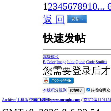
1
2
3
4
5
6
7
8
9
10
... 
返 回
快速发帖
高级模式
B
Color
Image
Link
Quote
Code
Smilies
您需要登录后
本版积分规则
转播给听众
发表帖子
Archiver
|
手机版
|
中国门球网|www.menqiu.com
(
京ICP备110118