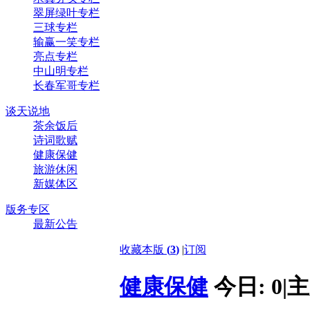
翠屏绿叶专栏
三球专栏
输赢一笑专栏
亮点专栏
中山明专栏
长春军哥专栏
谈天说地
茶余饭后
诗词歌赋
健康保健
旅游休闲
新媒体区
版务专区
最新公告
收藏本版
(
3
)
|
订阅
健康保健
今日:
0
|
主