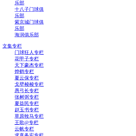
乐部
十八子门球俱
乐部
紫京城门球俱
乐部
海润俱乐部
文集专栏
门球狂人专栏
花甲子专栏
天下豪杰专栏
烨鹤专栏
夏云保专栏
戈壁梭梭专栏
愚弓长专栏
张树弼专栏
夏益民专栏
赵玉书专栏
草原牧马专栏
王歌@专栏
云帆专栏
求真务实专栏