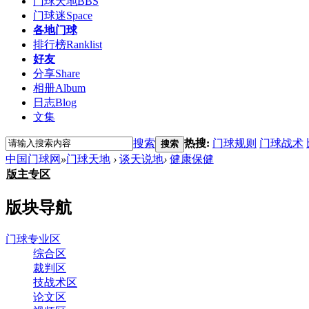
门球天地
BBS
门球迷
Space
各地门球
排行榜
Ranklist
好友
分享
Share
相册
Album
日志
Blog
文集
搜索
热搜:
门球规则
门球战术
搜索
中国门球网
»
门球天地
›
谈天说地
›
健康保健
版主专区
版块导航
门球专业区
综合区
裁判区
技战术区
论文区