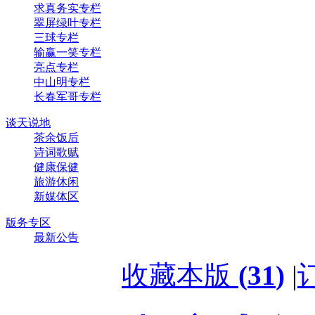
求真务实专栏
翠屏绿叶专栏
三球专栏
输赢一笑专栏
亮点专栏
中山明专栏
长春军哥专栏
谈天说地
茶余饭后
诗词歌赋
健康保健
旅游休闲
新媒体区
版务专区
最新公告
收藏本版
(
31
)
|