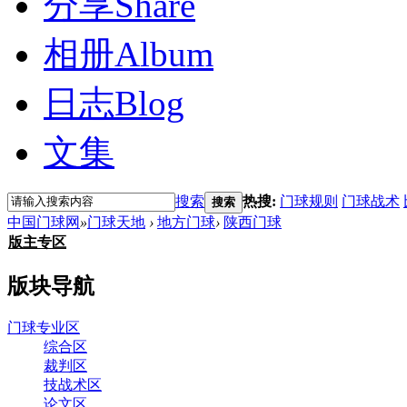
分享
Share
相册
Album
日志
Blog
文集
搜索
热搜:
门球规则
门球战术
搜索
中国门球网
»
门球天地
›
地方门球
›
陕西门球
版主专区
版块导航
门球专业区
综合区
裁判区
技战术区
论文区