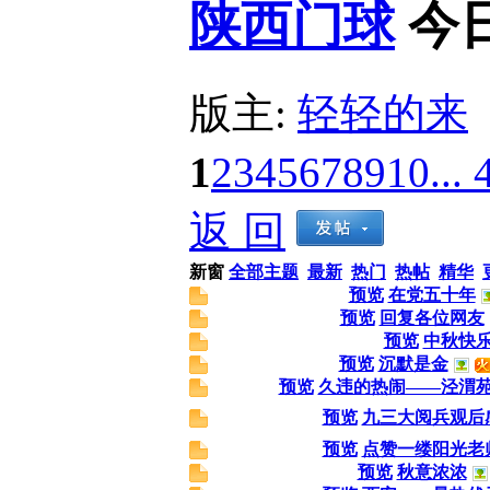
陕西门球
今
版主:
轻轻的来
1
2
3
4
5
6
7
8
9
10
... 
返 回
新窗
全部主题
最新
热门
热帖
精华
预览
在党五十年
预览
回复各位网友
预览
中秋快
预览
沉默是金
预览
久违的热闹——泾渭
预览
九三大阅兵观后
预览
点赞一缕阳光老
预览
秋意浓浓