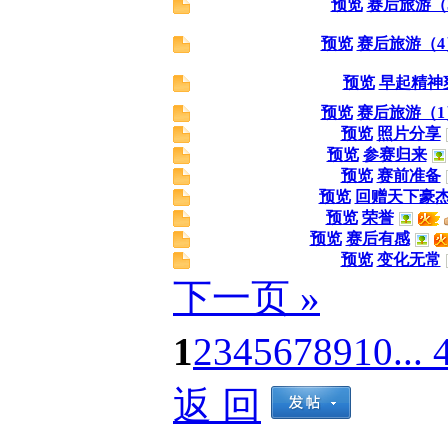
预览
赛后旅游（
预览
赛后旅游（4
预览
早起精神
预览
赛后旅游（1
预览
照片分享
预览
参赛归来
预览
赛前准备
预览
回赠天下豪
预览
荣誉
预览
赛后有感
预览
变化无常
下一页 »
1
2
3
4
5
6
7
8
9
10
... 
返 回