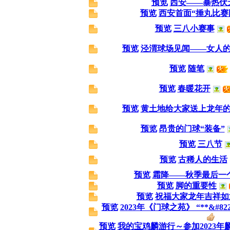
预览
西安——暴热伏
预览
西安首面“捶丸比赛
预览
三八小赛事
预览
泾渭球场见闻——女人
预览
随笔
预览
春暖花开
预览
黄土地给大家送上龙年
预览
昂贵的门球“装备”
预览
三八节
预览
古稀人的生活
预览
霜降——秋季最后一
预览
脚的重要性
预览
祝福大家龙年吉祥如
预览
2023年《门球之苑》 “**&#8
预览
我的宝鸡麟游行～参加2023年