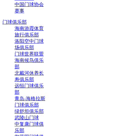
中国门球协会
赛事
门球俱乐部
海南游霞体育
旅行俱乐部
洛阳空中门球
场俱乐部
门球世界联盟
海南候鸟俱乐
部
北戴河休养长
寿俱乐部
远恒门球俱乐
部
青岛-海格拉斯
门球俱乐部
绿舒坦俱乐部
武陵山门球
中复康门球俱
乐部