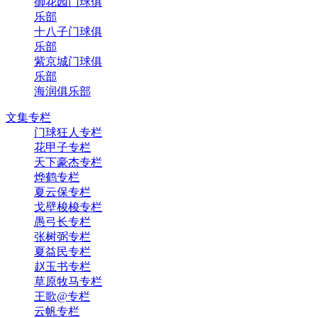
御花园门球俱
乐部
十八子门球俱
乐部
紫京城门球俱
乐部
海润俱乐部
文集专栏
门球狂人专栏
花甲子专栏
天下豪杰专栏
烨鹤专栏
夏云保专栏
戈壁梭梭专栏
愚弓长专栏
张树弼专栏
夏益民专栏
赵玉书专栏
草原牧马专栏
王歌@专栏
云帆专栏