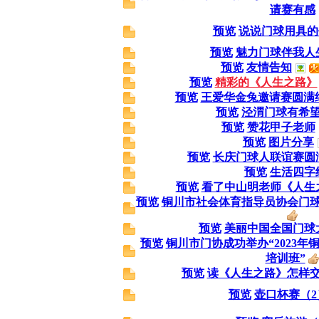
请赛有感
预览
说说门球用具的
预览
魅力门球伴我人
预览
友情告知
预览
精彩的《人生之路》
预览
王爱华金兔邀请赛圆满
预览
泾渭门球有希
预览
赞花甲子老师
预览
图片分享
预览
长庆门球人联谊赛圆
预览
生活四字
预览
看了中山明老师《人生
预览
铜川市社会体育指导员协会门
预览
美丽中国全国门球
预览
铜川市门协成功举办“2023
培训班”
预览
读《人生之路》怎样
预览
壶口杯赛（2