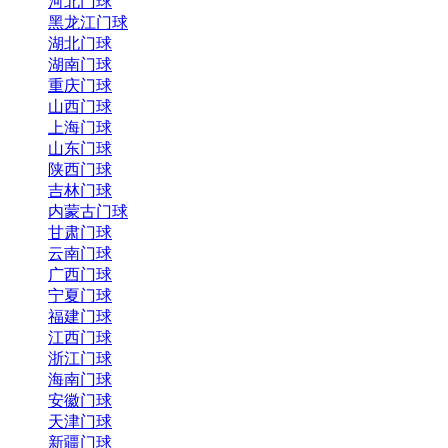
河北门球
黑龙江门球
湖北门球
湖南门球
重庆门球
山西门球
上海门球
山东门球
陕西门球
吉林门球
内蒙古门球
甘肃门球
云南门球
广西门球
宁夏门球
福建门球
江西门球
浙江门球
海南门球
安徽门球
天津门球
新疆门球