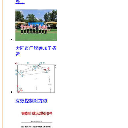
办，
大同市门球参加了省
运
有效控制对方球