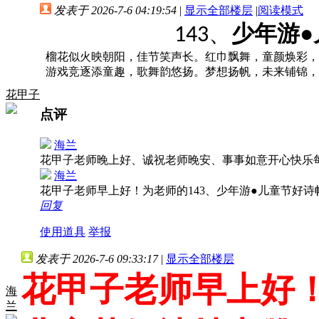
发表于 2026-7-6 04:19:54
|
显示全部楼层
|
阅读模式
、
少年游
●
143
榴花似火映朝阳，佳节笑声长。红
巾飘舞，童颜焕彩，
游戏竞逐添童趣，歌舞韵悠扬。
梦想扬帆，未来铺锦，
花甲子
点评
海兰
花甲子老师晚上好、诚祝老师晚安、事事如意开心快乐
海兰
花甲子老师早上好！为老师的143、少年游●儿童节好
回复
使用道具
举报
发表于 2026-7-6 09:33:17
|
显示全部楼层
花甲子老师早上好！
海
兰