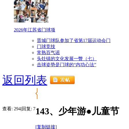
2026年江苏省门球项
晋城门球队参加了省第17届运动会门
门球竞技
常熟百气谣
头灶镇的文化发展一瞥（七）
击球姿势是门球的“内功心法”
返回列表
143、少年游●儿童节
查看:
294
|
回复:
7
[复制链接]