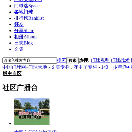
门球迷
Space
各地门球
排行榜
Ranklist
好友
分享
Share
相册
Album
日志
Blog
文集
搜索
热搜:
门球规则
门球战术
搜索
中国门球网
»
门球天地
›
文集专栏
›
花甲子专栏
›
143、少年游
版主专区
社区广播台