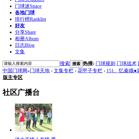
门球迷
Space
各地门球
排行榜
Ranklist
好友
分享
Share
相册
Album
日志
Blog
文集
搜索
热搜:
门球规则
门球战术
搜索
中国门球网
»
门球天地
›
文集专栏
›
花甲子专栏
›
151、忆秦娥
版主专区
社区广播台