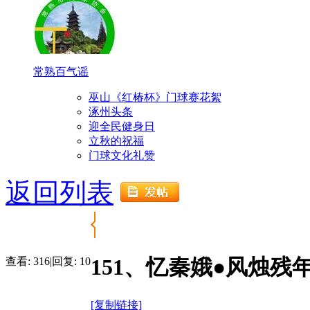
常熟百气谣
巫山《红椿杯》门球赛花絮
涿州头条
迎全民健身日
立秋的祝福
门球文化礼赞
返回列表
151、忆秦娥●风烛残
查看:
316
|
回复:
10
[复制链接]