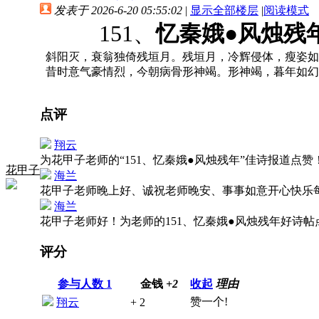
发表于 2026-6-20 05:55:02
|
显示全部楼层
|
阅读模式
151、
忆秦娥
●
风烛残
斜阳灭，衰翁独倚残垣月。残垣月，冷辉侵体，瘦姿如
昔时意气豪情烈，今朝病骨形神竭。形神竭，暮年如幻
点评
翔云
为花甲子老师的“151、忆秦娥●风烛残年”佳诗报道点
花甲子
海兰
花甲子老师晚上好、诚祝老师晚安、事事如意开心快乐
海兰
花甲子老师好！为老师的151、忆秦娥●风烛残年好诗
评分
参与人数
1
金钱
+2
收起
理由
赞一个!
翔云
+ 2