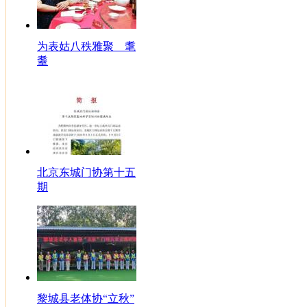
为表姑八秩雅聚 耄
耋
北京东城门协第十五
期
黎城县老体协“立秋”