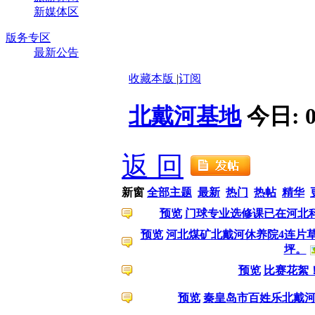
新媒体区
版务专区
最新公告
收藏本版
|
订阅
北戴河基地
今日:
返 回
新窗
全部主题
最新
热门
热帖
精华
预览
门球专业选修课已在河北
预览
河北煤矿北戴河休养院4连片
坪。
预览
比赛花絮
预览
秦皇岛市百姓乐北戴