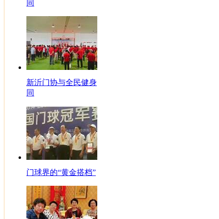
同
新沂门协与全民健身
同
门球界的“黄金搭档”