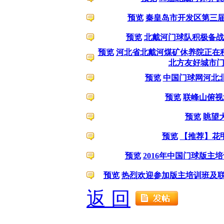
预览
秦皇岛市开发区第三
预览
北戴河门球队积极备战
预览
河北省北戴河煤矿休养院正在
北方友好城市
预览
中国门球网河北
预览
联峰山俯视
预览
眺望
预览
【推荐】花
预览
2016年中国门球版主
预览
热烈欢迎参加版主培训班及
返 回