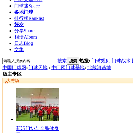
门球迷
Space
各地门球
排行榜
Ranklist
好友
分享
Share
相册
Album
日志
Blog
文集
搜索
热搜:
门球规则
门球战术
搜索
中国门球网
»
门球天地
›
中门网门球基地
›
北戴河基地
版主专区
大秀场
新沂门协与全民健身