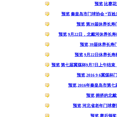
预览
比赛花
预览
秦皇岛市门球协会 “百姓
预览
第39届休养长寿
预览
9月22日，北戴河休养长
预览
39届休养长寿
预览
9月22日休养长
预览
第七届冀煤杯9月7日上午结束
预览
2016 9 6冀
预览
2016年秦皇岛市第
预览
拥挤的北戴
预览
河北省老年门球赛
预览
赛后颁奖