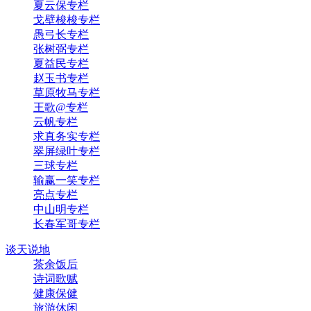
夏云保专栏
戈壁梭梭专栏
愚弓长专栏
张树弼专栏
夏益民专栏
赵玉书专栏
草原牧马专栏
王歌@专栏
云帆专栏
求真务实专栏
翠屏绿叶专栏
三球专栏
输赢一笑专栏
亮点专栏
中山明专栏
长春军哥专栏
谈天说地
茶余饭后
诗词歌赋
健康保健
旅游休闲