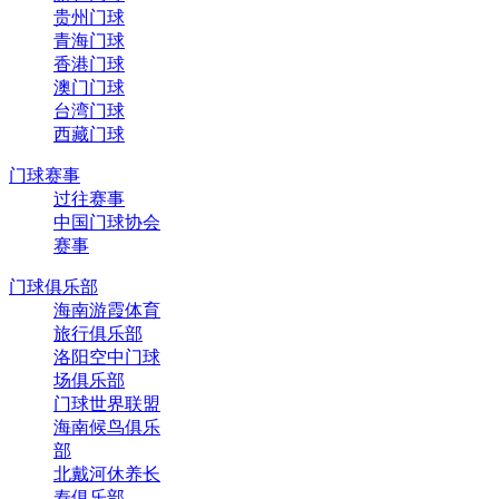
贵州门球
青海门球
香港门球
澳门门球
台湾门球
西藏门球
门球赛事
过往赛事
中国门球协会
赛事
门球俱乐部
海南游霞体育
旅行俱乐部
洛阳空中门球
场俱乐部
门球世界联盟
海南候鸟俱乐
部
北戴河休养长
寿俱乐部