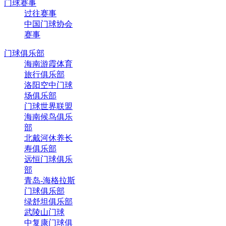
门球赛事
过往赛事
中国门球协会
赛事
门球俱乐部
海南游霞体育
旅行俱乐部
洛阳空中门球
场俱乐部
门球世界联盟
海南候鸟俱乐
部
北戴河休养长
寿俱乐部
远恒门球俱乐
部
青岛-海格拉斯
门球俱乐部
绿舒坦俱乐部
武陵山门球
中复康门球俱