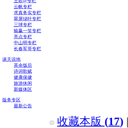
王歌@专栏
云帆专栏
求真务实专栏
翠屏绿叶专栏
三球专栏
输赢一笑专栏
亮点专栏
中山明专栏
长春军哥专栏
谈天说地
茶余饭后
诗词歌赋
健康保健
旅游休闲
新媒体区
版务专区
最新公告
收藏本版
(
17
)