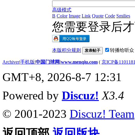
高级模式
B
Color
Image
Link
Quote
Code
Smilies
您需要登录后
本版积分规则
转播给听众
发表帖子
Archiver
|
手机版
|
中国门球网|www.menqiu.com
(
京ICP备110118
GMT+8, 2026-8-7 12:31
Powered by
Discuz!
X3.4
© 2001-2023
Discuz! Team
返回顶部
返回版块