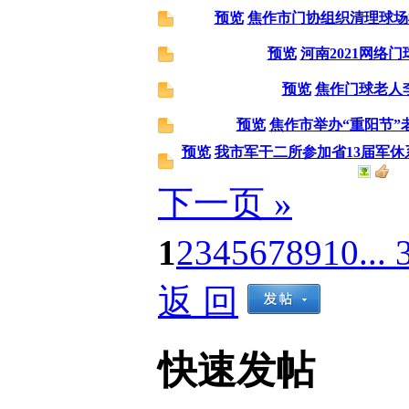
预览
焦作市门协组织清理球场
预览
河南2021网络
预览
焦作门球老人
预览
焦作市举办“重阳节”
预览
我市军干二所参加省13届军
下一页 »
1
2
3
4
5
6
7
8
9
10
... 
返 回
快速发帖