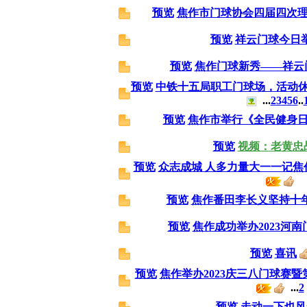
预览
焦作市门球协会四届四次
预览
祥云门球今日
预览
焦作门球新秀——祥云
预览
中铁十五局职工门球场，活动
...
2
3
4
5
6
..
预览
焦作市举行《全民健身
预览
视频：老黄忠
预览
众志成城 人多力量大一一记焦
预览
焦作番田李长义坚持十
预览
焦作成功举办2023河
预览
喜讯
预览
焦作举办2023庆三八门球赛
...
2
预览
走动一下也风