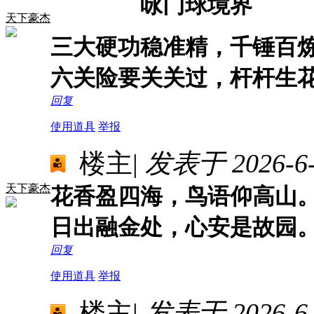
咏门球境界
天下豪杰
三大硬功稳准精，千锤百
六关险要关关过，杆杆生
回复
使用道具
举报
楼主
|
发表于 2026-6-1
天下豪杰
花香盈四海，鸟语仰高山
日出融金处，心安是故园
回复
使用道具
举报
楼主
|
发表于 2026-6-2