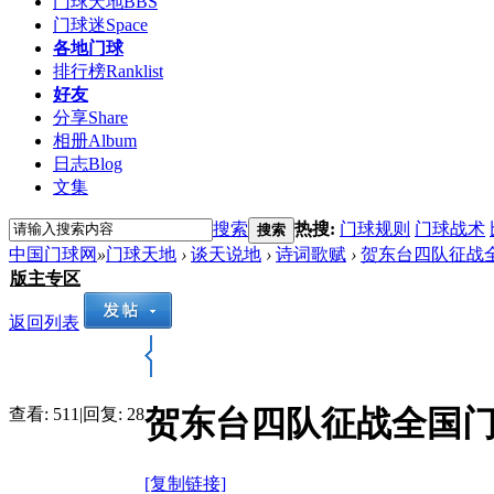
门球天地
BBS
门球迷
Space
各地门球
排行榜
Ranklist
好友
分享
Share
相册
Album
日志
Blog
文集
搜索
热搜:
门球规则
门球战术
搜索
中国门球网
»
门球天地
›
谈天说地
›
诗词歌赋
›
贺东台四队征战
版主专区
返回列表
贺东台四队征战全国门
查看:
511
|
回复:
28
[复制链接]