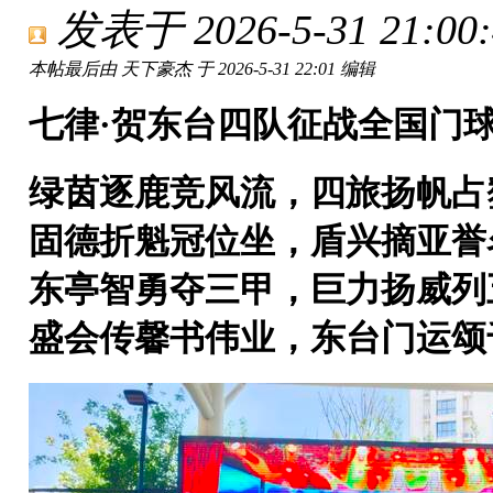
发表于 2026-5-31 21:00:
本帖最后由 天下豪杰 于 2026-5-31 22:01 编辑
七律·贺东台四队征战全国门
绿茵逐鹿竞风流，四旅扬帆占
固德折魁冠位坐，盾兴摘亚誉
东亭智勇夺三甲，巨力扬威列
盛会传馨书伟业，东台门运颂