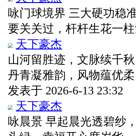
咏门球境界 三大硬功稳
要关关过，杆杆生花一
天下豪杰
山河留胜迹，文脉续千秋
丹青凝雅韵，风物蕴优柔
发表于 2026-6-13 23:32
天下豪杰
咏晨景 早起晨光透碧纱