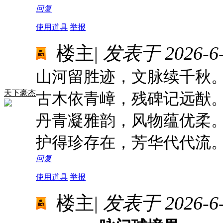
回复
使用道具
举报
楼主
|
发表于 2026-6-1
山河留胜迹，文脉续千秋
天下豪杰
古木依青嶂，残碑记远猷
丹青凝雅韵，风物蕴优柔
护得珍存在，芳华代代流
回复
使用道具
举报
楼主
|
发表于 2026-6-1