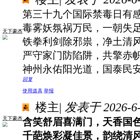
第三十九个国际禁毒日有
毒雾妖氛祸万民，一朝失
天下豪杰
铁拳利剑除邪祟，净土清
严守家门防陷阱，共擎赤
神州永佑阳光道，国泰民
回复
使用道具
举报
楼主
|
发表于 2026-6-3
天下豪杰
含笑舒眉喜满门，天香国
千葩焕彩凝佳景，韵绕清