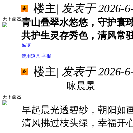
楼主
|
发表于 2026-6-1
天下豪杰
青山叠翠水悠悠，守护寰
共护生灵存秀色，清风常
回复
使用道具
举报
楼主
|
发表于 2026-6-1
咏晨景
天下豪杰
早起晨光透碧纱，朝阳如
清风拂过枝头绿，幸福开