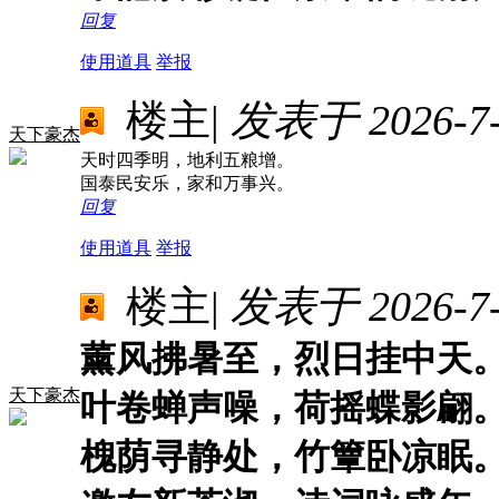
回复
使用道具
举报
楼主
|
发表于 2026-7-3
天下豪杰
天时四季明，地利五粮增。
国泰民安乐，家和万事兴。
回复
使用道具
举报
楼主
|
发表于 2026-7-9
薰风拂暑至，烈日挂中天
天下豪杰
叶卷蝉声噪，荷摇蝶影翩
槐荫寻静处，竹簟卧凉眠