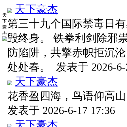
天下豪杰
天
第三十九个国际禁毒日有
下
豪
杰
毁终身。 铁拳利剑除邪
防陷阱，共擎赤帜拒沉沦
处处春。
发表于 2026-6-2
天下豪杰
花香盈四海，鸟语仰高山
发表于 2026-6-17 17:36
天下豪杰