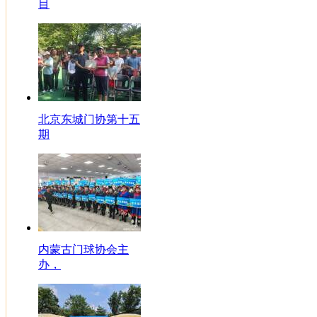
目
北京东城门协第十五
期
内蒙古门球协会主
办，