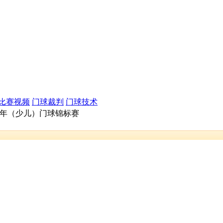
比赛视频
门球裁判
门球技术
年（少儿）门球锦标赛