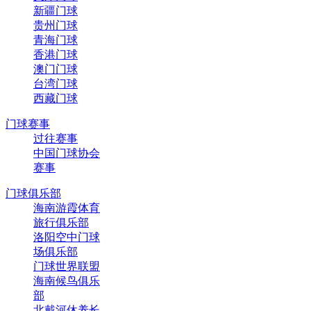
新疆门球
贵州门球
青海门球
香港门球
澳门门球
台湾门球
西藏门球
门球赛事
过往赛事
中国门球协会
赛事
门球俱乐部
海南游霞体育
旅行俱乐部
洛阳空中门球
场俱乐部
门球世界联盟
海南候鸟俱乐
部
北戴河休养长