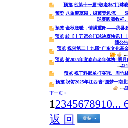
预览
贺第十一届“敬老杯”门球
预览
八旅聚蕊园，绿茵竞风流——
球赛圆满收杆
预览
金秋送暖，情满重阳——我县
预览
转【十五运会门球决赛快讯】十
绩公告 
预览
祝贺第二十九届“广东文化基
...
预览
贺2025年宜春市老年体协“明
...
2
3
4
预览
祝丁科武单打夺冠。周竹
预览
祝贺2025年江西省“圆梦一南
...
2
下一页 »
1
2
3
4
5
6
7
8
9
10
... 
返 回