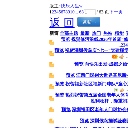
版主:
快乐人生w
1
2
3
4
5
6
7
8
9
10
... 63
/ 63 页
下一页
返 回
新窗
全部主题
最新
热门
热帖
精华
预览
祝贺修河沿线2026年首届
...
2
3
4
预览
祝贺深圳候鸟庆“七一”党建联
.
预览
向快乐出发·成都之旅
预览
江西门球创大世界基尼斯
预览
祝贺福新社区福新门球队“童心
.
预览
热烈祝贺第五届全国老年人体
胜利收杆，隆重闭
预览
深圳福田区老年人门球协会
预览
深圳候鸟捶试验赛