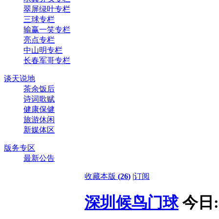
翠屏绿叶专栏
三球专栏
输赢一笑专栏
亮点专栏
中山明专栏
长春军哥专栏
谈天说地
茶余饭后
诗词歌赋
健康保健
旅游休闲
新媒体区
版务专区
最新公告
收藏本版
(
26
)
|
订阅
深圳候鸟门球
今日