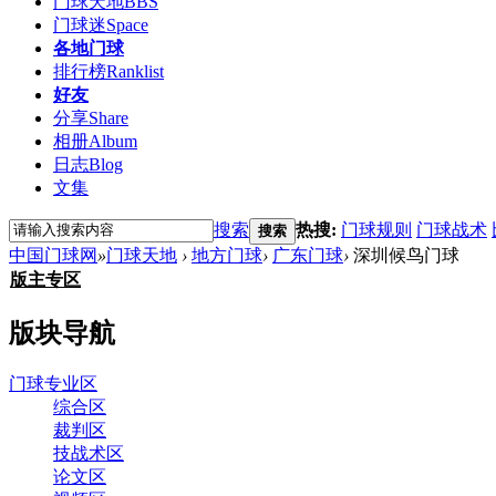
门球天地
BBS
门球迷
Space
各地门球
排行榜
Ranklist
好友
分享
Share
相册
Album
日志
Blog
文集
搜索
热搜:
门球规则
门球战术
搜索
中国门球网
»
门球天地
›
地方门球
›
广东门球
›
深圳候鸟门球
版主专区
版块导航
门球专业区
综合区
裁判区
技战术区
论文区