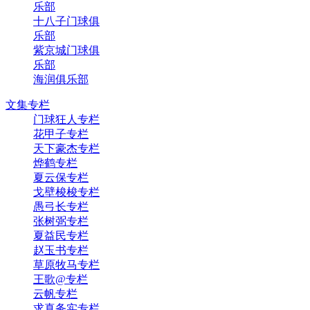
乐部
十八子门球俱
乐部
紫京城门球俱
乐部
海润俱乐部
文集专栏
门球狂人专栏
花甲子专栏
天下豪杰专栏
烨鹤专栏
夏云保专栏
戈壁梭梭专栏
愚弓长专栏
张树弼专栏
夏益民专栏
赵玉书专栏
草原牧马专栏
王歌@专栏
云帆专栏
求真务实专栏