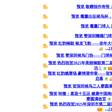
预览
敬赠拙作有悟
预览
耄耋出征候鸟杯
预览
耄耋门球人
预览
赞深圳赣籍门球
预览
红韵铜鼓 银发飞歌——老年
...
2
预览
赞深圳候鸟门协——门球
预览
热烈祝贺2025年美丽铜鼓第
功！
预览
红韵燃赛场 豪情谱华章——贺
启幕
预览
贺深圳候鸟三人赛圆
预览
转微：喜迎十五运 健康中国南山
赛圆满收官
预览
热烈祝贺2025年深圳市第二
...
2
3