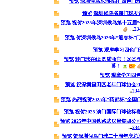
预览
深圳候鸟东湖挥杆 四色门
预览
深圳候乌省籍门球友
预览
祝贺2025年深圳候鸟第十五届
...
2
3
预览
贺深圳候鸟2026年“迎春杯
预览
观摩学习四色门
预览
转门球在线:圆满收官！202
幕！
预览
观摩学习四
预览
祝深圳福田区老年门球协会2
...
2
3
4
预览
热烈祝贺2025年“药都杯”全
预览
祝贺2025 澳门国际门球锦
预览
2025年中国铁路武汉局集团公
...
2
3
4
预览
贺深圳候鸟门球二十周年庆总