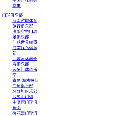
中国门球协会
赛事
门球俱乐部
海南游霞体育
旅行俱乐部
洛阳空中门球
场俱乐部
门球世界联盟
海南候鸟俱乐
部
北戴河休养长
寿俱乐部
远恒门球俱乐
部
青岛-海格拉斯
门球俱乐部
绿舒坦俱乐部
武陵山门球
中复康门球俱
乐部
御花园门球俱