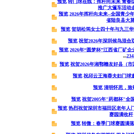
预览
转门球在线：挥杆向未来 青春绽
推广大篷车活动走进
预览
2026年挥杆向未来--全国青
省陆良县大莫
预览
贺胡松筠女士四十年与九三华
预览
祝贺2026年深圳候鸟混
预览
2026年“圆梦杯”江西省厂矿企
...
2
3
4
预览
祝贺2026年湘鄂赣友好县（
预览
祝邱云王海蓉夫妇门球
预览
清明怀思，致
预览
祝贺2005年"药都杯"
预览
热烈祝贺深圳市福田区老年人门
赛园满收杆
预览
转微：春季门球赛圆满落