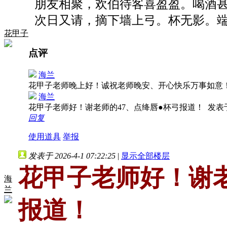
朋友相聚，欢伯待客喜盈盈。喝酒甚
次日又请，摘下墙上弓。杯无影。端
花甲子
点评
海兰
花甲子老师晚上好！诚祝老师晚安、开心快乐万事如意
海兰
花甲子老师好！谢老师的47、点绛唇●杯弓报道！
发表于 
回复
使用道具
举报
发表于 2026-4-1 07:22:25
|
显示全部楼层
花甲子老师好！谢老
海
兰
报道！