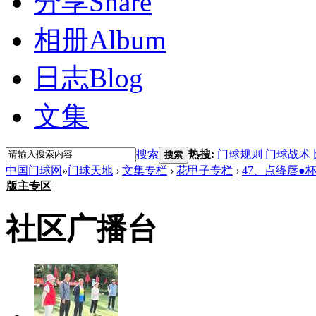
分享
Share
相册
Album
日志
Blog
文集
搜索
热搜:
门球规则
门球战术
搜索
中国门球网
»
门球天地
›
文集专栏
›
花甲子专栏
›
47、点绛唇●
版主专区
社区广播台