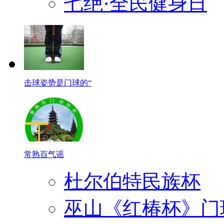
七绝·全民健身日
击球姿势是门球的“
常熟百气谣
杜尔伯特民族杯
巫山《红椿杯》门