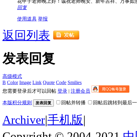
花甲子老师晚上好！诚祝老师晚安、新年吉祥、万事如
回复
使用道具
举报
返回列表
发表回复
高级模式
B
Color
Image
Link
Quote
Code
Smilies
您需要登录后才可以回帖
登录
|
注册会员
本版积分规则
回帖并转播
回帖后跳转到最后一
发表回复
Archiver
|
手机版
|
Copyright © 2004-2021
中