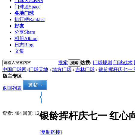
门球天地
BBS
门球迷
Space
各地门球
排行榜
Ranklist
好友
分享
Share
相册
Album
日志
Blog
文集
搜索
热搜:
门球规则
门球战术
搜索
中国门球网
»
门球天地
›
地方门球
›
吉林门球
›
银龄挥杆庆七一
版主专区
返回列表
银龄挥杆庆七一 红心
查看:
484
|
回复:
12
[复制链接]