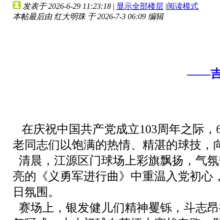
发表于 2026-6-29 11:23:18
|
显示全部楼层
|
阅读模式
本帖最后由 红大明珠 于 2026-7-3 06:09 编辑
——
在庆祝中国共产党成立103周年之际，
老同志们以饱满的热情、精湛的球技，
清晨，江源区门球场上彩旗飘扬，气氛
亮的《义勇军进行曲》中重温入党初心
日氛围。
赛场上，银发健儿们精神矍铄，斗志昂