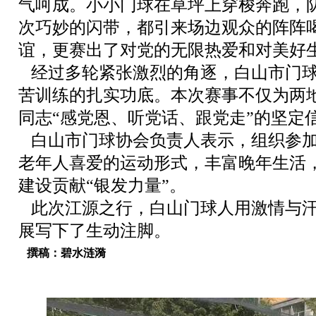
气呵成。小小门球在草坪上穿梭奔跑，
次巧妙的闪带，都引来场边观众的阵阵
谊，更赛出了对党的无限热爱和对美好
经过多轮紧张激烈的角逐，白山市门球
苦训练的扎实功底。本次赛事不仅为两
同志“感党恩、听党话、跟党走”的坚定
白山市门球协会负责人表示，组织参加
老年人喜爱的运动形式，丰富晚年生活
建设贡献“银发力量”。
此次江源之行，白山门球人用激情与汗
展写下了生动注脚。
撰稿：碧水涟漪