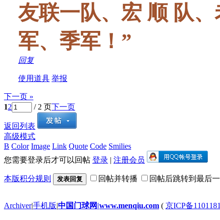
友联一队、宏 顺 队
军、季军！
”
回复
使用道具
举报
下一页 »
1
2
/ 2 页
下一页
返回列表
高级模式
B
Color
Image
Link
Quote
Code
Smilies
您需要登录后才可以回帖
登录
|
注册会员
本版积分规则
回帖并转播
回帖后跳转到最后一
发表回复
Archiver
|
手机版
|
中国门球网|www.menqiu.com
(
京ICP备110118