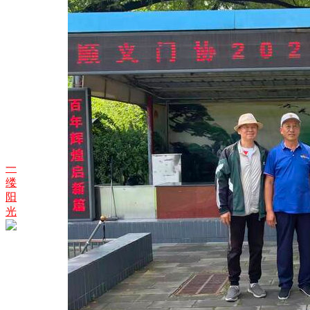
一
缕
阳
光