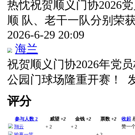
热忱祝贺顺义门协2026
顺 队、老干一队分别荣
2026-6-29 20:09
海兰
祝贺顺义门协2026年党
公园门球场隆重开赛！
发
评分
参与人数
2
威望
+2
金钱
+2
票数
+2
收起
赞一个
翔云
+ 2
+ 2
输赢一笑
+ 2