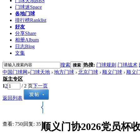
门球天地
BBS
门球迷
Space
各地门球
排行榜
Ranklist
好友
分享
Share
相册
Album
日志
Blog
文集
搜索
热搜:
门球规则
门球战术
搜索
中国门球网
»
门球天地
›
地方门球
›
北京门球
›
顺义门球
›
顺义门
版主专区
1
2
/ 2 页
下一页
返回列表
顺义门协2026党员杯
查看:
750
|
回复:
35