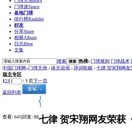
门球天地
BBS
门球迷
Space
各地门球
排行榜
Ranklist
好友
分享
Share
相册
Album
日志
Blog
文集
搜索
热搜:
门球规则
门球战术
搜索
中国门球网
»
门球天地
›
谈天说地
›
诗词歌赋
›
七律 贺宋翔网
版主专区
1
2
3
/ 3 页
下一页
返回列表
七律 贺宋翔网友荣获
查看:
645
|
回复:
88