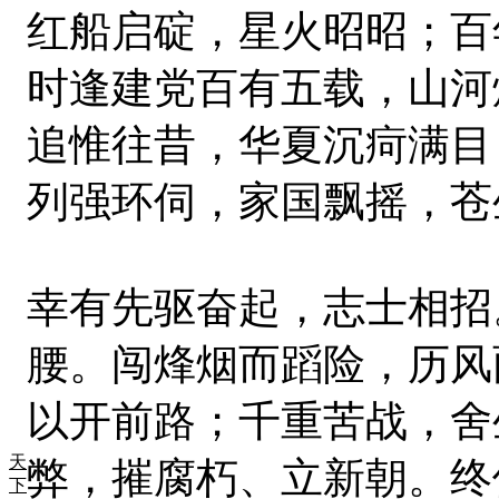
红船启碇，星火昭昭；百
时逢建党百有五载，山河
追惟往昔，华夏沉疴满目
列强环伺，家国飘摇，苍
幸有先驱奋起，志士相招
腰。闯烽烟而蹈险，历风
以开前路；千重苦战，舍
天
弊，摧腐朽、立新朝。终
下