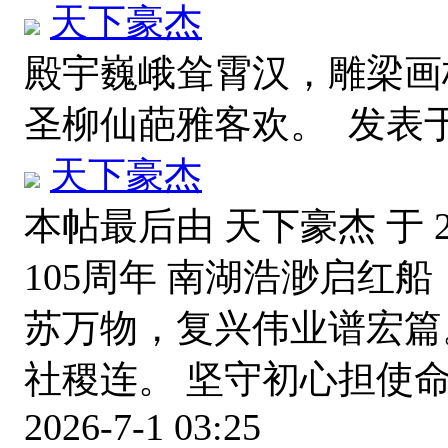
天下豪杰
殿宇巍峨耸霄汉，雕梁画
圣柳仙葩雅客欢。
发表于 
天下豪杰
本帖最后由 天下豪杰 于 202
105周年 南湖浩渺启红
苏万物，复兴伟业谱宏篇
社稷连。 坚守初心担使
2026-7-1 03:25