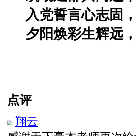
入党誓言心志固，
夕阳焕彩生辉远，
点评
翔云