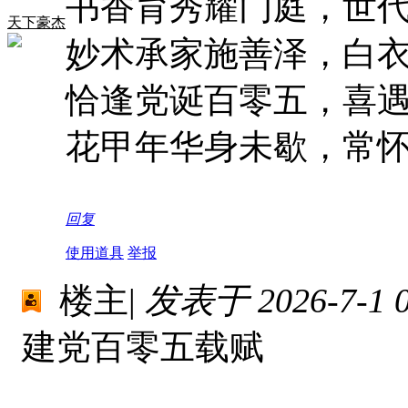
书香育秀耀门庭，世
天下豪杰
妙术承家施善泽，白
恰逢党诞百零五，喜
花甲年华身未歇，常
回复
使用道具
举报
楼主
|
发表于 2026-7-1 0
建党百零五载赋