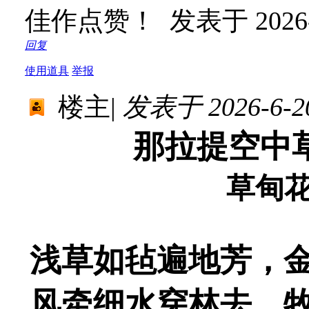
佳作点赞！
发表于 2026-6
回复
使用道具
举报
楼主
|
发表于 2026-6-20
那拉提空中
草甸
浅草如毡遍地芳，
风牵细水穿林去，