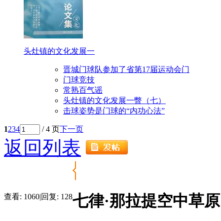
头灶镇的文化发展一
晋城门球队参加了省第17届运动会门
门球竞技
常熟百气谣
头灶镇的文化发展一瞥（七）
击球姿势是门球的“内功心法”
1
2
3
4
/ 4 页
下一页
返回列表
七律·那拉提空中草原
查看:
1060
|
回复:
128