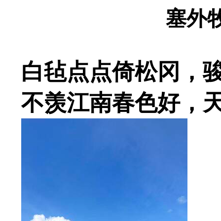
塞外牧
白毡点点倚松冈，
不羡江南春色好，