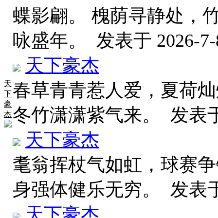
蝶影翩。 槐荫寻静处，
咏盛年。
发表于 2026-7-8
天下豪杰
天
春草青青惹人爱，夏荷灿
下
豪
冬竹潇潇紫气来。
发表于 
杰
天下豪杰
耄翁挥杖气如虹，球赛争
身强体健乐无穷。
发表于 
天下豪杰