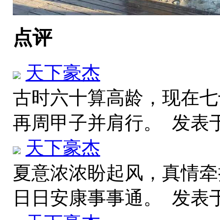
点评
天下豪杰
古时六十算高龄，现在七
再周甲子并肩行。
发表
天下豪杰
夏意浓浓盼起风，真情牵
日日安康事事通。
发表于 