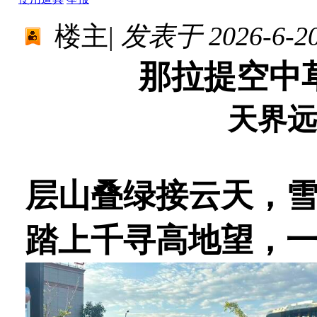
楼主
|
发表于 2026-6-20 
那拉提空中
天界远
层山叠绿接云天，
踏上千寻高地望，