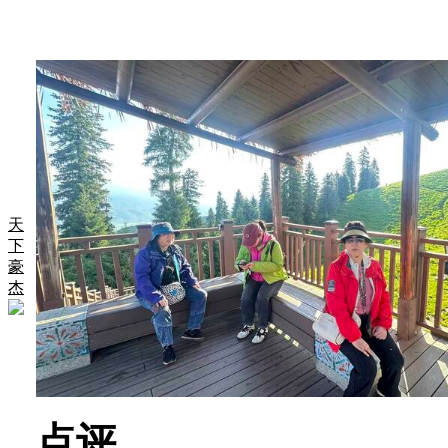
天
下
豪
杰
点评