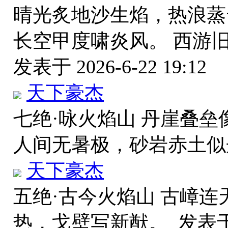
晴光炙地沙生焰，热浪蒸
长空甲度啸炎风。 西游
发表于 2026-6-22 19:12
天下豪杰
七绝·咏火焰山 丹崖叠垒
人间无暑极，砂岩赤土
天下豪杰
五绝·古今火焰山 古嶂连
热，戈壁写新猷。
发表于 