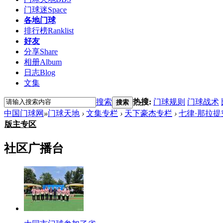
门球迷
Space
各地门球
排行榜
Ranklist
好友
分享
Share
相册
Album
日志
Blog
文集
搜索
热搜:
门球规则
门球战术
搜索
中国门球网
»
门球天地
›
文集专栏
›
天下豪杰专栏
›
七律·那拉
版主专区
社区广播台