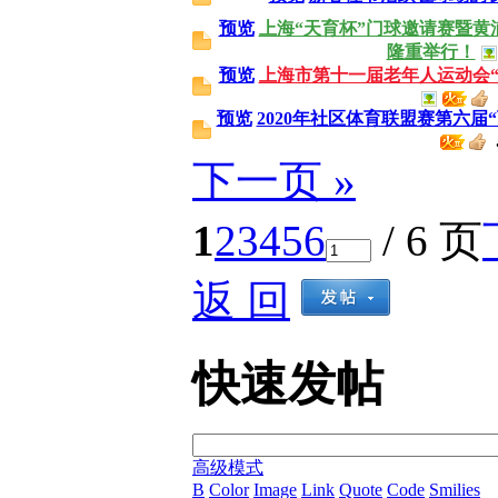
预览
上海“天育杯”门球邀请赛暨
隆重举行！
预览
上海市第十一届老年人运动会
预览
2020年社区体育联盟赛第六届
.
下一页 »
1
2
3
4
5
6
/ 6 页
返 回
快速发帖
高级模式
B
Color
Image
Link
Quote
Code
Smilies