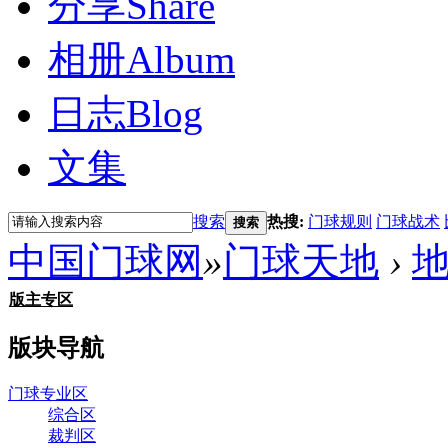
分享
Share
相册
Album
日志
Blog
文集
搜索
热搜:
门球规则
门球战术
搜索
中国门球网
»
门球天地
›
版主专区
版块导航
门球专业区
综合区
裁判区