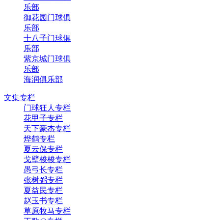
乐部
御花园门球俱
乐部
十八子门球俱
乐部
紫京城门球俱
乐部
海润俱乐部
文集专栏
门球狂人专栏
花甲子专栏
天下豪杰专栏
烨鹤专栏
夏云保专栏
戈壁梭梭专栏
愚弓长专栏
张树弼专栏
夏益民专栏
赵玉书专栏
草原牧马专栏