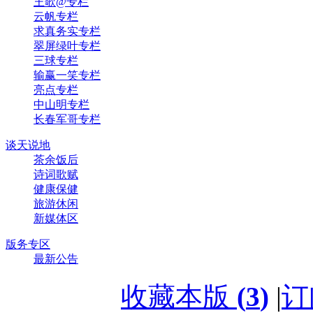
王歌@专栏
云帆专栏
求真务实专栏
翠屏绿叶专栏
三球专栏
输赢一笑专栏
亮点专栏
中山明专栏
长春军哥专栏
谈天说地
茶余饭后
诗词歌赋
健康保健
旅游休闲
新媒体区
版务专区
最新公告
收藏本版
(
3
)
|
订