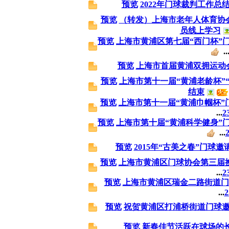
预览
2022年门球裁判工作总
预览
（转发）上海市老年人体育协
员线上学习
预览
上海市黄浦区第七届“西门杯”
..
预览
上海市首届黄浦双拥运动
预览
上海市第十一届“黄浦老龄杯”
结束
预览
上海市第十一届“黄浦巾帼杯”
...
2
预览
上海市第十届“黄浦科学健身”
...
预览
2015年“古美之春”门球
预览
上海市黄浦区门球协会第三届
...
2
预览
上海市黄浦区瑞金二路街道门
...
2
预览
祝贺黄浦区打浦桥街道门球
预览
新春佳节活跃在球场的