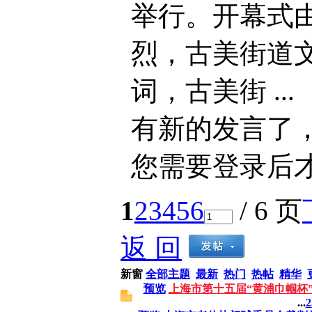
举行。开幕式
烈，古美街道
词，古美街 ...
有新的发言了
您需要登录后
1
2
3
4
5
6
/ 6 页
返 回
新窗
全部主题
最新
热门
热帖
精华
预览
上海市第十五届“黄浦巾帼杯
...
2