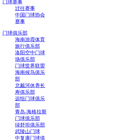
门球赛事
过往赛事
中国门球协会
赛事
门球俱乐部
海南游霞体育
旅行俱乐部
洛阳空中门球
场俱乐部
门球世界联盟
海南候鸟俱乐
部
北戴河休养长
寿俱乐部
远恒门球俱乐
部
青岛-海格拉斯
门球俱乐部
绿舒坦俱乐部
武陵山门球
中复康门球俱