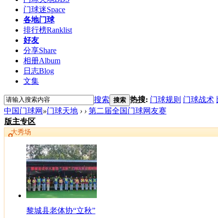
门球迷
Space
各地门球
排行榜
Ranklist
好友
分享
Share
相册
Album
日志
Blog
文集
搜索
热搜:
门球规则
门球战术
搜索
中国门球网
»
门球天地
›
›
第二届全国门球网友赛
版主专区
大秀场
黎城县老体协“立秋”