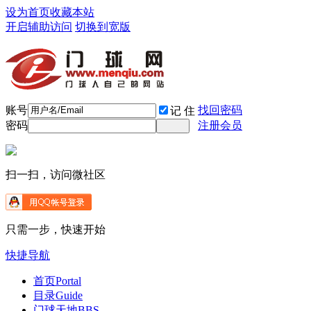
设为首页
收藏本站
开启辅助访问
切换到宽版
账号
找回密码
记 住
密码
注册会员
扫一扫，访问微社区
只需一步，快速开始
快捷导航
首页
Portal
目录
Guide
门球天地
BBS