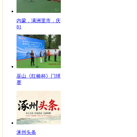
内蒙，满洲里市，庆
81
巫山《红椿杯》门球
赛
涿州头条