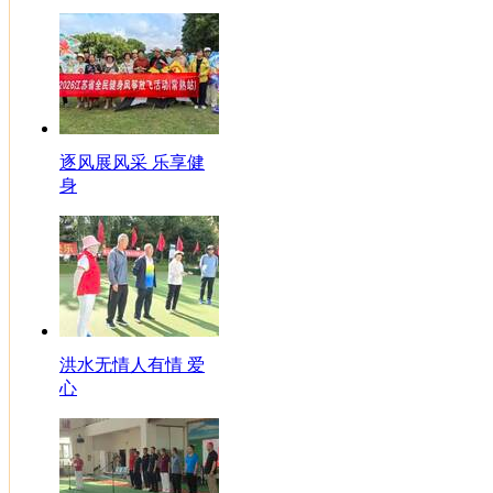
逐风展风采 乐享健
身
洪水无情人有情 爱
心