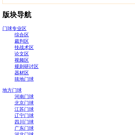
版块导航
门球专业区
综合区
裁判区
技战术区
论文区
视频区
规则研讨区
器材区
毯地门球
地方门球
河南门球
北京门球
江苏门球
辽宁门球
四川门球
广东门球
河北门球