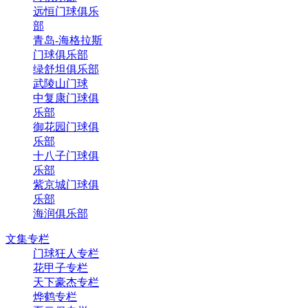
远恒门球俱乐
部
青岛-海格拉斯
门球俱乐部
绿舒坦俱乐部
武陵山门球
中复康门球俱
乐部
御花园门球俱
乐部
十八子门球俱
乐部
紫京城门球俱
乐部
海润俱乐部
文集专栏
门球狂人专栏
花甲子专栏
天下豪杰专栏
烨鹤专栏