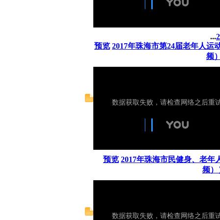
...
2
预览
2017年珠海市第24届老年人
频
预览
2017年珠海市民健身、老
频）