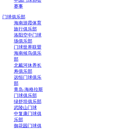
中国门球协会
赛事
门球俱乐部
海南游霞体育
旅行俱乐部
洛阳空中门球
场俱乐部
门球世界联盟
海南候鸟俱乐
部
北戴河休养长
寿俱乐部
远恒门球俱乐
部
青岛-海格拉斯
门球俱乐部
绿舒坦俱乐部
武陵山门球
中复康门球俱
乐部
御花园门球俱