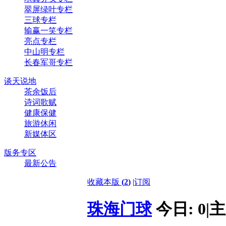
翠屏绿叶专栏
三球专栏
输赢一笑专栏
亮点专栏
中山明专栏
长春军哥专栏
谈天说地
茶余饭后
诗词歌赋
健康保健
旅游休闲
新媒体区
版务专区
最新公告
收藏本版
(
2
)
|
订阅
珠海门球
今日:
0
|
主