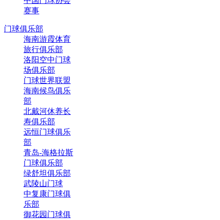
中国门球协会
赛事
门球俱乐部
海南游霞体育
旅行俱乐部
洛阳空中门球
场俱乐部
门球世界联盟
海南候鸟俱乐
部
北戴河休养长
寿俱乐部
远恒门球俱乐
部
青岛-海格拉斯
门球俱乐部
绿舒坦俱乐部
武陵山门球
中复康门球俱
乐部
御花园门球俱