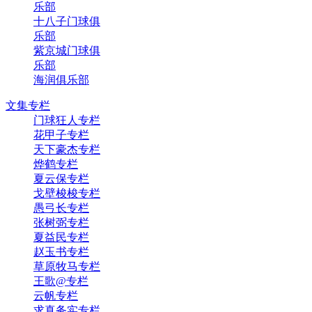
乐部
十八子门球俱
乐部
紫京城门球俱
乐部
海润俱乐部
文集专栏
门球狂人专栏
花甲子专栏
天下豪杰专栏
烨鹤专栏
夏云保专栏
戈壁梭梭专栏
愚弓长专栏
张树弼专栏
夏益民专栏
赵玉书专栏
草原牧马专栏
王歌@专栏
云帆专栏
求真务实专栏