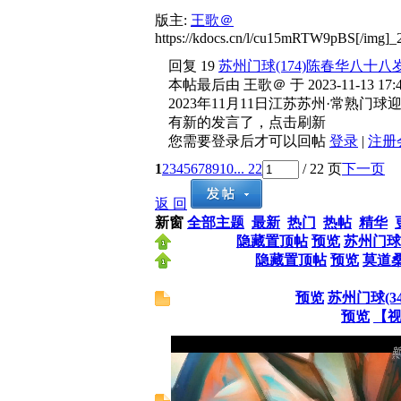
版主:
王歌＠
https://kdocs.cn/l/cu15mRTW9pBS[/img]_
回复
19
苏州门球(174)陈春华八十
本帖最后由 王歌＠ 于 2023-11-
2023年11月11日江苏苏州·常熟门球迎
有新的发言了，点击刷新
您需要登录后才可以回帖
登录
|
注册
1
2
3
4
5
6
7
8
9
10
... 22
/ 22 页
下一页
返 回
新窗
全部主题
最新
热门
热帖
精华
隐藏置顶帖
预览
苏州门球
隐藏置顶帖
预览
莫道
预览
苏州门球(
预览
【视