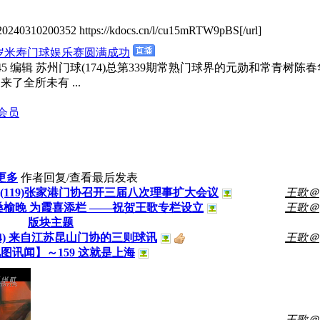
20240310200352 https://kdocs.cn/l/cu15mRTW9pBS[/url]
八岁米寿门球娱乐赛圆满成功
13 17:45 编辑 苏州门球(174)总第339期常熟门球界的元勋
来了全所未有 ...
会员
更多
作者
回复/查看
最后发表
(119)张家港门协召开三届八次理事扩大会议
王歌＠
桑榆晚 为霞喜添栏 ——祝贺王歌专栏设立
王歌＠
版块主题
34) 来自江苏昆山门协的三则球讯
王歌＠
图讯闻】～159 这就是上海
王歌＠