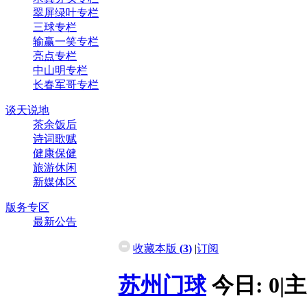
翠屏绿叶专栏
三球专栏
输赢一笑专栏
亮点专栏
中山明专栏
长春军哥专栏
谈天说地
茶余饭后
诗词歌赋
健康保健
旅游休闲
新媒体区
版务专区
最新公告
收藏本版
(
3
)
|
订阅
苏州门球
今日:
0
|
主