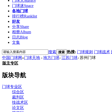
门球天地
BBS
门球迷
Space
各地门球
排行榜
Ranklist
好友
分享
Share
相册
Album
日志
Blog
文集
搜索
热搜:
门球规则
门球战术
搜索
中国门球网
»
门球天地
›
地方门球
›
江苏门球
›
苏州门球
版主专区
版块导航
门球专业区
综合区
裁判区
技战术区
论文区