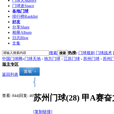
门球天地
BBS
门球迷
Space
各地门球
排行榜
Ranklist
好友
分享
Share
相册
Album
日志
Blog
文集
搜索
热搜:
门球规则
门球战术
搜索
中国门球网
»
门球天地
›
地方门球
›
江苏门球
›
苏州门球
›
苏州门
版主专区
返回列表
苏州门球(28) 甲A赛
查看:
844
|
回复:
46
[复制链接]