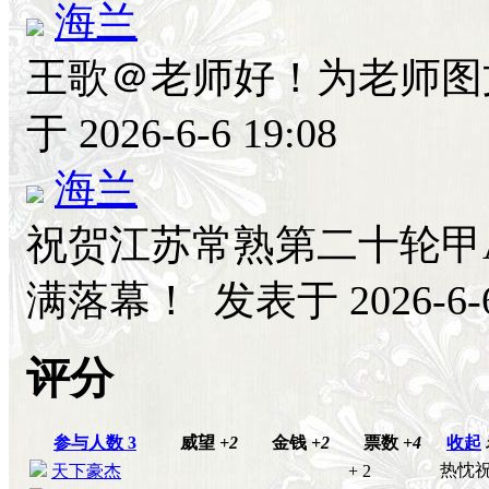
海兰
王歌＠老师好！为老师
于 2026-6-6 19:08
海兰
祝贺江苏常熟第二十轮甲
满落幕！
发表于 2026-6-6
评分
参与人数
3
威望
+2
金钱
+2
票数
+4
收起
热忱
天下豪杰
+ 2