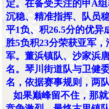
定。在备受关注的甲A组
沉稳、精准指挥、队员稳
平1负、积26.5分的优
胜5负积23分荣获亚军，
军。董浜镇队、沙家浜
名。琴川街道队与卫健
名，依据赛事规则，两队
如果巅峰留不住，那就
竞争激烈，最终古里镇