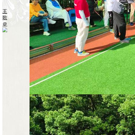
王
歌
＠