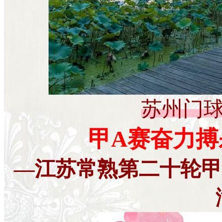
苏州门球(
甲A赛奋力搏
—江苏常熟第二十轮甲