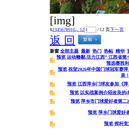
[img]
1
2
3
4
5
6
7
8
9
10
... 12
/ 12 页
下一页
返 回
新窗
全部主题
最新
热门
热帖
精华
预览
运动赣鄱.活力江西” 江西省第
预选赛胜
预览
祝贺2026年中国门球冠军赛
束
预览
江西萍乡门球友参加《萍
预览
以实战案例介绍改良的(
预览
萍乡市门球爱好者第二
预览
萍乡门球爱好
预览
挥杆竞