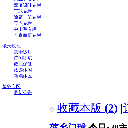
翠屏绿叶专栏
三球专栏
输赢一笑专栏
亮点专栏
中山明专栏
长春军哥专栏
谈天说地
茶余饭后
诗词歌赋
健康保健
旅游休闲
新媒体区
版务专区
最新公告
收藏本版
(
2
)
|
萍乡门球
今日:
0
|
主