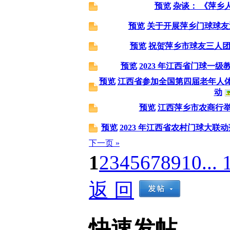
预览
杂谈： 《萍乡
预览
关于开展萍乡门球球友
预览
祝贺萍乡市球友三人
预览
2023 年江西省门球一
预览
江西省参加全国第四届老年人
动
预览
江西萍乡市农商行
预览
2023 年江西省农村门球大联
下一页 »
1
2
3
4
5
6
7
8
9
10
... 
返 回
快速发帖