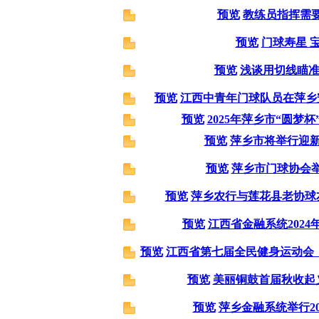
预览
教练员指挥需
预览
门球寿星 
预览
浅谈用切线瞄
预览
江西中青年门球队员在萍乡
预览
2025年萍乡市“圆梦
预览
萍乡市将举行迎
预览
萍乡市门球协会
预览
萍乡农行与莲花县老协球
预览
江西省金融系统2024
预览
江西省第七届全民健身运动会
预览
美丽铜鼓首届秋收起
预览
萍乡金融系统举行2