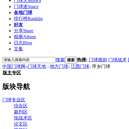
门球天地
BBS
门球迷
Space
各地门球
排行榜
Ranklist
好友
分享
Share
相册
Album
日志
Blog
文集
搜索
热搜:
门球规则
门球战术
搜索
中国门球网
»
门球天地
›
地方门球
›
江西门球
›
萍乡门球
版主专区
版块导航
门球专业区
综合区
裁判区
技战术区
论文区