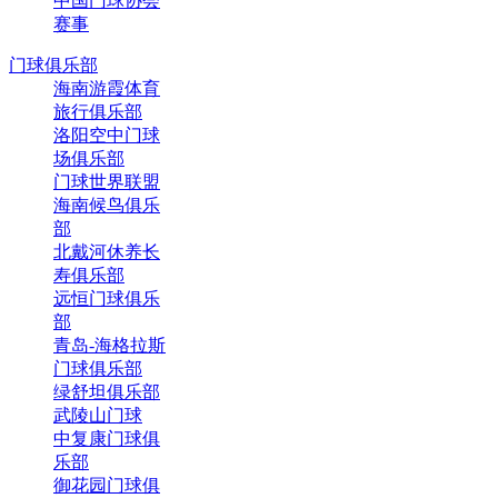
中国门球协会
赛事
门球俱乐部
海南游霞体育
旅行俱乐部
洛阳空中门球
场俱乐部
门球世界联盟
海南候鸟俱乐
部
北戴河休养长
寿俱乐部
远恒门球俱乐
部
青岛-海格拉斯
门球俱乐部
绿舒坦俱乐部
武陵山门球
中复康门球俱
乐部
御花园门球俱