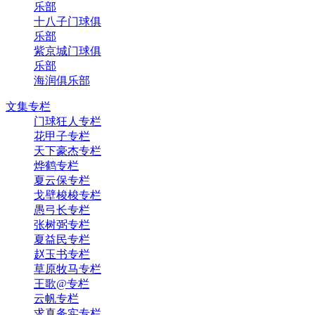
乐部
十八子门球俱
乐部
紫京城门球俱
乐部
海润俱乐部
文集专栏
门球狂人专栏
花甲子专栏
天下豪杰专栏
烨鹤专栏
夏云保专栏
戈壁梭梭专栏
愚弓长专栏
张树弼专栏
夏益民专栏
赵玉书专栏
草原牧马专栏
王歌@专栏
云帆专栏
求真务实专栏