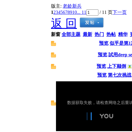
版主:
老龄新兵
1
2
3
4
5
6
7
8
9
10
... 11
/ 11 页
下一页
返 回
新窗
全部主题
最新
热门
热帖
精华
预览
似乎是第1
预览
試用deep se
预览
上下颠倒
预览
第七次挑战