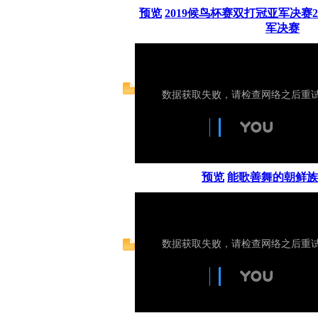
预览
2019候鸟杯赛双打冠亚军决赛
军决赛
预览
能歌善舞的朝鲜族