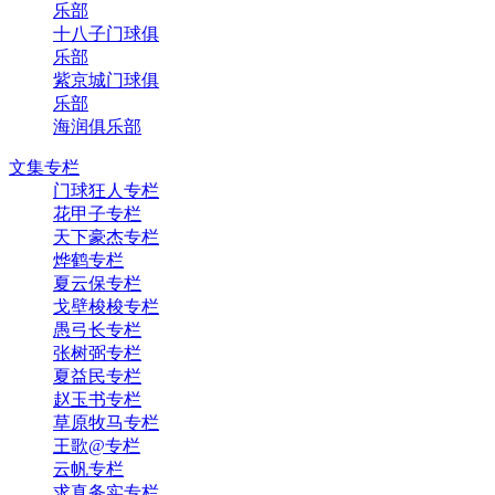
乐部
十八子门球俱
乐部
紫京城门球俱
乐部
海润俱乐部
文集专栏
门球狂人专栏
花甲子专栏
天下豪杰专栏
烨鹤专栏
夏云保专栏
戈壁梭梭专栏
愚弓长专栏
张树弼专栏
夏益民专栏
赵玉书专栏
草原牧马专栏
王歌@专栏
云帆专栏
求真务实专栏