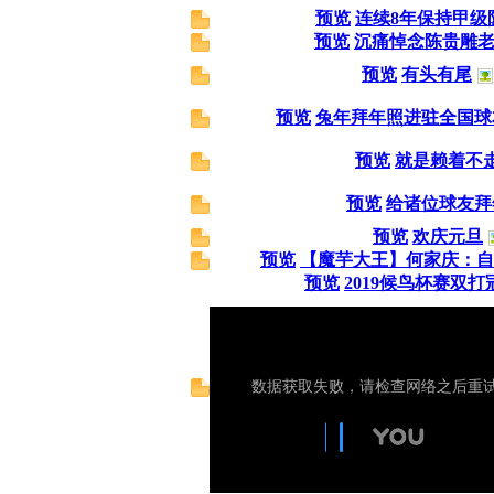
预览
连续8年保持甲级
预览
沉痛悼念陈贵雕
预览
有头有尾
预览
兔年拜年照进驻全国球
预览
就是赖着不
预览
给诸位球友拜
预览
欢庆元旦
预览
【魔芋大王】何家庆：自
预览
2019候鸟杯赛双