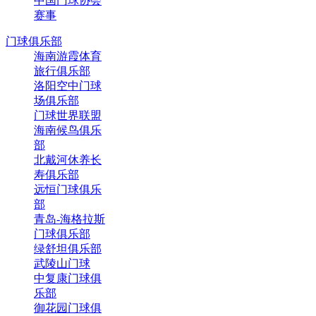
中国门球协会
赛事
门球俱乐部
海南游霞体育
旅行俱乐部
洛阳空中门球
场俱乐部
门球世界联盟
海南候鸟俱乐
部
北戴河休养长
寿俱乐部
远恒门球俱乐
部
青岛-海格拉斯
门球俱乐部
绿舒坦俱乐部
武陵山门球
中复康门球俱
乐部
御花园门球俱