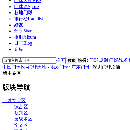
门球天地
BBS
门球迷
Space
各地门球
排行榜
Ranklist
好友
分享
Share
相册
Album
日志
Blog
文集
搜索
热搜:
门球规则
门球战术
搜索
中国门球网
»
门球天地
›
地方门球
›
广东门球
›
深圳门球之窗
版主专区
版块导航
门球专业区
综合区
裁判区
技战术区
论文区