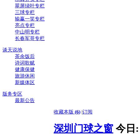
翠屏绿叶专栏
三球专栏
输赢一笑专栏
亮点专栏
中山明专栏
长春军哥专栏
谈天说地
茶余饭后
诗词歌赋
健康保健
旅游休闲
新媒体区
版务专区
最新公告
收藏本版
(
6
)
|
订阅
深圳门球之窗
今日