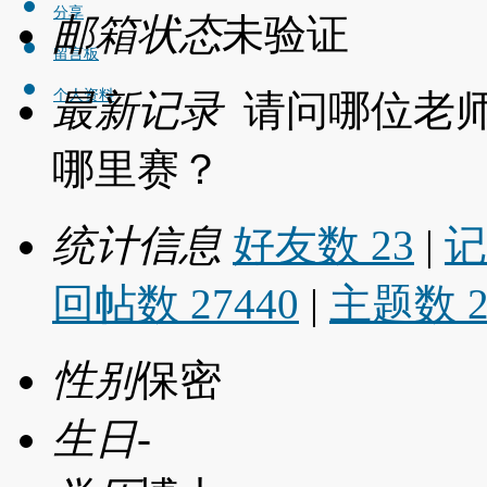
分享
邮箱状态
未验证
留言板
最新记录
请问哪位老
个人资料
哪里赛？
统计信息
好友数 23
|
记
回帖数 27440
|
主题数 2
性别
保密
生日
-