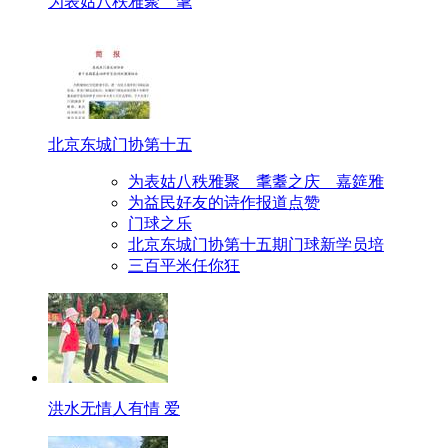
为表姑八秩雅聚 耄
北京东城门协第十五
为表姑八秩雅聚 耄耋之庆 嘉筵雅
为益民好友的诗作报道点赞
门球之乐
北京东城门协第十五期门球新学员培
三百平米任你狂
洪水无情人有情 爱