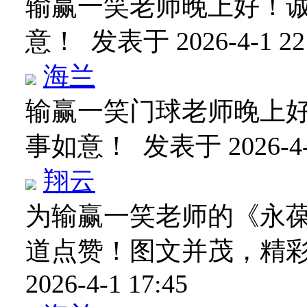
输赢一笑老师晚上好！
意！
发表于 2026-4-1 22
海兰
输赢一笑门球老师晚上
事如意！
发表于 2026-4-
翔云
为输赢一笑老师的《永葆
道点赞！图文并茂，精
2026-4-1 17:45