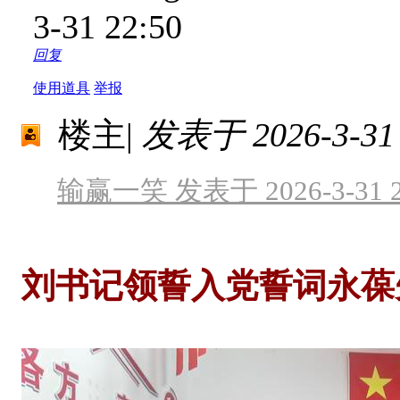
3-31 22:50
回复
使用道具
举报
楼主
|
发表于 2026-3-31 
输赢一笑 发表于 2026-3-31 2
刘书记领誓入党誓词永葆