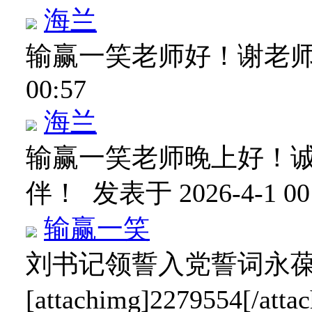
海兰
输赢一笑老师好！谢老
00:57
海兰
输赢一笑老师晚上好！
伴！
发表于 2026-4-1 00
输赢一笑
刘书记领誓入党誓词永葆
[attachimg]2279554[/att