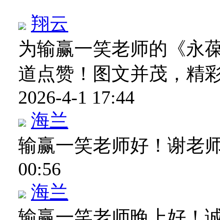
翔云
为输赢一笑老师的《永葆
道点赞！图文并茂，精
2026-4-1 17:44
海兰
输赢一笑老师好！谢老
00:56
海兰
输赢一笑老师晚上好！