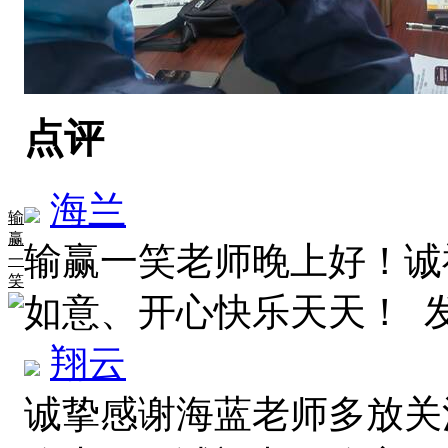
点评
海兰
输
赢
输赢一笑老师晚上好！诚
一
笑
如意、开心快乐天天！
发
翔云
诚挚感谢海蓝老师多放关