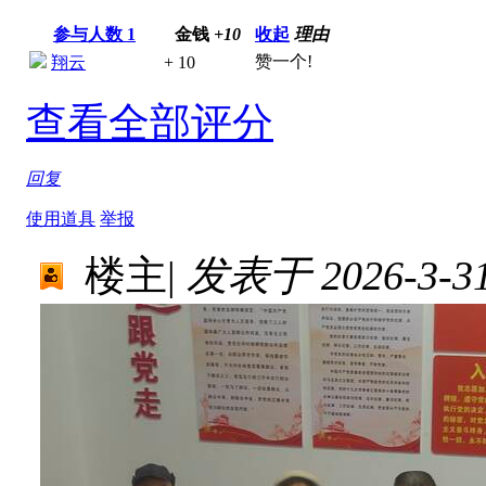
参与人数
1
金钱
+10
收起
理由
赞一个!
翔云
+ 10
查看全部评分
回复
使用道具
举报
楼主
|
发表于 2026-3-31 