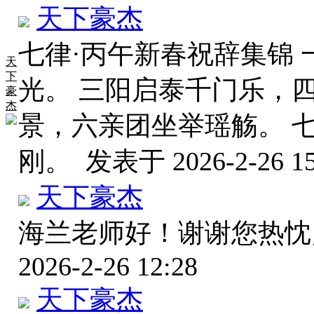
天下豪杰
七律·丙午新春祝辞集锦
天
下
光。 三阳启泰千门乐，
豪
杰
景，六亲团坐举瑶觞。 
刚。
发表于 2026-2-26 15
天下豪杰
海兰老师好！谢谢您热
2026-2-26 12:28
天下豪杰