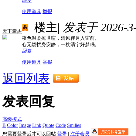
回复
使用道具
举报
楼主
|
发表于 2026-3-1
天下豪杰
夜色温柔掩世喧，清风伴月入窗前。
心无烦扰身安静，一枕清宁好梦眠。
回复
使用道具
举报
返回列表
发表回复
高级模式
B
Color
Image
Link
Quote
Code
Smilies
您需要登录后才可以回帖
登录
|
注册会员