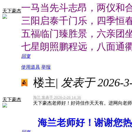
一马当先斗志昂，两仪和
天下豪杰
三阳启泰千门乐，四季恒
五福临门臻胜景，六亲团
七星朗照鹏程远，八面通
回复
使用道具
举报
楼主
|
发表于 2026-3-6
海兰 发表于 2026-2-26 14:36
天下豪杰
天下豪杰老师好！好诗佳作天天有。进网向老师
海兰老师好！谢谢您热