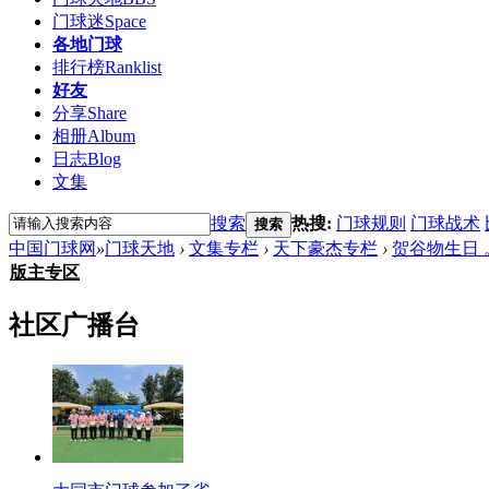
门球迷
Space
各地门球
排行榜
Ranklist
好友
分享
Share
相册
Album
日志
Blog
文集
搜索
热搜:
门球规则
门球战术
搜索
中国门球网
»
门球天地
›
文集专栏
›
天下豪杰专栏
›
贺谷物生日 
版主专区
社区广播台