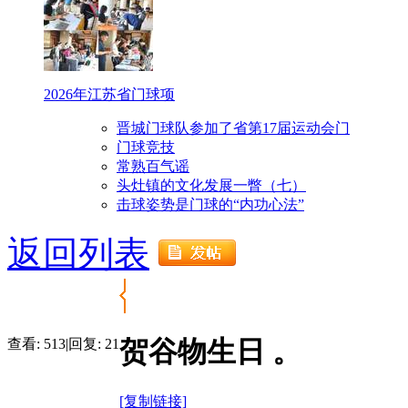
2026年江苏省门球项
晋城门球队参加了省第17届运动会门
门球竞技
常熟百气谣
头灶镇的文化发展一瞥（七）
击球姿势是门球的“内功心法”
返回列表
贺谷物生日 。
查看:
513
|
回复:
21
[复制链接]