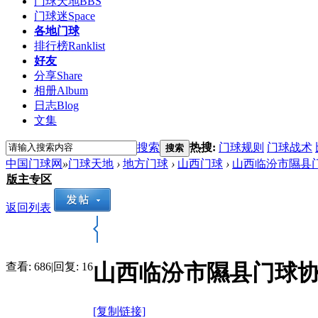
门球天地
BBS
门球迷
Space
各地门球
排行榜
Ranklist
好友
分享
Share
相册
Album
日志
Blog
文集
搜索
热搜:
门球规则
门球战术
搜索
中国门球网
»
门球天地
›
地方门球
›
山西门球
›
山西临汾市隰县门
版主专区
返回列表
山西临汾市隰县门球协会
查看:
686
|
回复:
16
[复制链接]