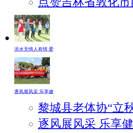
点赞吉林省敦化市
洪水无情人有情 爱
逐风展风采 乐享健
黎城县老体协“立
逐风展风采 乐享健