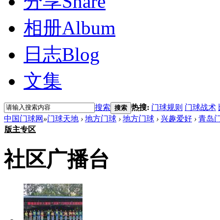
分享
Share
相册
Album
日志
Blog
文集
搜索
热搜:
门球规则
门球战术
搜索
中国门球网
»
门球天地
›
地方门球
›
地方门球
›
兴趣爱好
›
青岛
版主专区
社区广播台