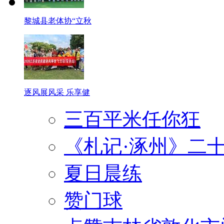
黎城县老体协“立秋
逐风展风采 乐享健
三百平米任你狂
《札记·涿州》二
夏日晨练
赞门球