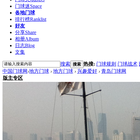
门球迷
Space
各地门球
排行榜
Ranklist
好友
分享
Share
相册
Album
日志
Blog
文集
搜索
热搜:
门球规则
门球战术
搜索
中国门球网
›
地方门球
›
地方门球
›
兴趣爱好
›
青岛门球网
版主专区