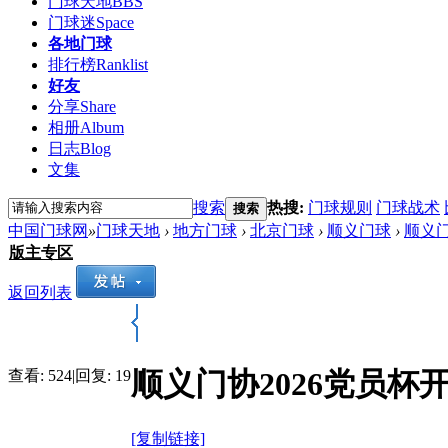
门球天地
BBS
门球迷
Space
各地门球
排行榜
Ranklist
好友
分享
Share
相册
Album
日志
Blog
文集
搜索
热搜:
门球规则
门球战术
搜索
中国门球网
»
门球天地
›
地方门球
›
北京门球
›
顺义门球
›
顺义门
版主专区
返回列表
顺义门协2026党员杯
查看:
524
|
回复:
19
[复制链接]