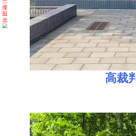
一
缕
阳
光
高裁