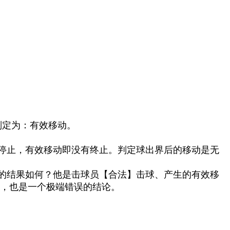
定为：有效移动。
停止，有效移动即没有终止。判定球出界后的移动是无
的结果如何？他是击球员【合法】击球、产生的有效移
，也是一个极端错误的结论。