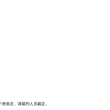
不便表态，请裁判人员裁定。