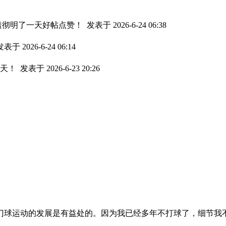
透彻明了一天好帖点赞！
发表于 2026-6-24 06:38
发表于 2026-6-24 06:14
一天！
发表于 2026-6-23 20:26
门球运动的发展是有益处的。因为我已经多年不打球了，细节我