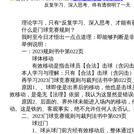
反复学习、深入思考、终有透彻明了一天
理论学习，只有“反复学习、深入思考、才能有
什么是门球竞赛规则？
我时至今日才悟出一点点道理：即能够判断是非
举例说明：
一：2023规则书中第022页
球体移动
有效移动是指击球员【合法】击球（含闪击）
本人学习与理解：只有【合法】击球（含闪击）使
再学习2023门球竞赛规则与裁判法书中第022页
原因1、、球即使是出界后的移动，他也是击球员
效移动，是毫无【法理】依据，我认为这显然是错误
原因2、后面的、界外球未能进入场内的移动，他
动。这是铁的、客观事实，绝不允许任何人去否认。
二、2023门球竞赛规则与裁判法书中第029页
球过门
1、球从球门前方经有效移动后，整体通过球