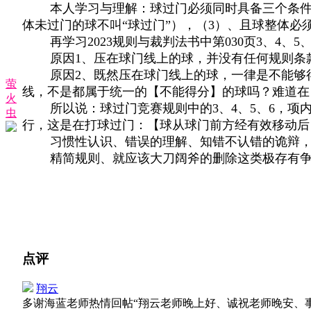
本人学习与理解：球过门必须同时具备三个条件：
体未过门的球不叫“球过门”），（3）、且球整体必
再学习2023规则与裁判法书中第030页3、4、
原因1、压在球门线上的球，并没有任何规则条
原因2、既然压在球门线上的球，一律是不能够得
萤
线，不是都属于统一的【不能得分】的球吗？难道在
火
所以说：球过门竞赛规则中的
3、4、5、6，
虫
行，这是在打球过门：【球从球门前方经有效移动后
习惯性认识、错误的理解、知错不认错的诡辩，
精简规则、就应该大刀阔斧的删除这类极存有争
点评
翔云
多谢海蓝老师热情回帖“翔云老师晚上好、诚祝老师晚安、