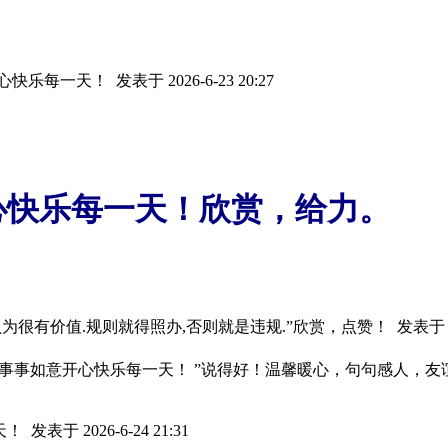
开心快乐每一天！
发表于 2026-6-23 20:27
心快乐每一天！欣赏，给力。
为很有价值.规则就得照办,否则就是违规.”欣赏，点赞！
发表于 20
事事如意开心快乐每一天！ ”说得好！温馨暖心，句句感人，
天！
发表于 2026-6-24 21:31