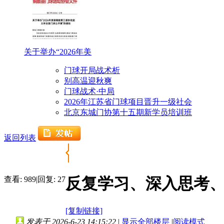
关于举办“2026年美
门球开局战术析
别高温迎秋爽
门球战术·中局
2026年江苏省门球项目晋升一级社会
北京东城门协第十五期新学员培训班
返回列表
反复学习、深入思考
查看:
989
|
回复:
27
[复制链接]
发表于 2026-6-23 14:15:22
|
显示全部楼层
|
阅读模式