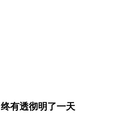
、终有透彻明了一天