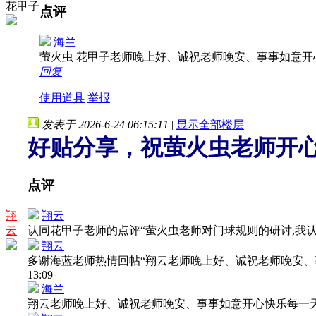
花甲子
点评
海兰
萤火虫 花甲子老师晚上好、诚祝老师晚安、事事如意
回复
使用道具
举报
发表于 2026-6-24 06:15:11
|
显示全部楼层
好贴分享，祝萤火虫老师开
点评
翔
翔云
云
认同花甲子老师的点评“萤火虫老师对门球规则的研讨,我认
翔云
多谢海蓝老师热情回帖“翔云老师晚上好、诚祝老师晚安、
13:09
海兰
翔云老师晚上好、诚祝老师晚安、事事如意开心快乐每一