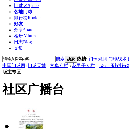
门球迷
Space
各地门球
排行榜
Ranklist
好友
分享
Share
相册
Album
日志
Blog
文集
搜索
热搜:
门球规则
门球战术
搜索
中国门球网
»
门球天地
›
文集专栏
›
花甲子专栏
›
146、玉蝴蝶
版主专区
社区广播台