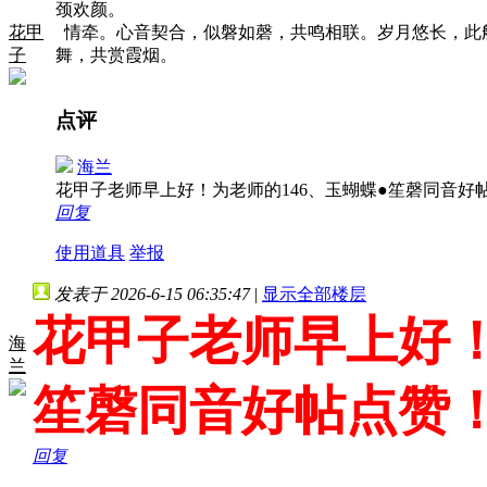
颈欢颜。
花甲
情牵。心音契合，似磐如磬，共鸣相联。岁月悠长，此
子
舞，共赏霞烟。
点评
海兰
花甲子老师早上好！为老师的146、玉蝴蝶●笙磬同音好
回复
使用道具
举报
发表于 2026-6-15 06:35:47
|
显示全部楼层
花甲子老师早上好！
海
兰
笙磬同音好帖点赞
回复