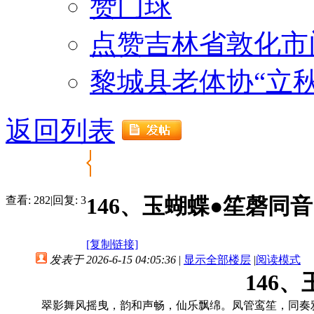
赞门球
点赞吉林省敦化市
黎城县老体协“立
返回列表
146、玉蝴蝶●笙磬同音
查看:
282
|
回复:
3
[复制链接]
发表于 2026-6-15 04:05:36
|
显示全部楼层
|
阅读模式
146
翠影舞风摇曳，韵和声畅，仙乐飘绵。凤管鸾笙，同奏