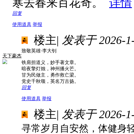
寒去春来百花奇。
详情
回复
使用道具
举报
楼主
|
发表于 2026-1-1
致敬英雄·李大钊
天下豪杰
铁肩担道义，妙手著文章。
暗夜擎灯烛，神州播火芒。
甘为民做主，勇作救亡梁。
党史千秋颂，英名万古扬。
回复
使用道具
举报
楼主
|
发表于 2026-1-1
寻常岁月自安然，体健身