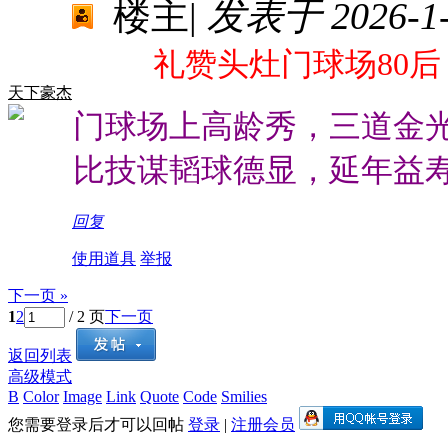
楼主
|
发表于 2026-1-2
礼赞头灶门球场80后
天下豪杰
门球场上高龄秀，三道金
比技谋韬球德显，延年益
回复
使用道具
举报
下一页 »
1
2
/ 2 页
下一页
返回列表
高级模式
B
Color
Image
Link
Quote
Code
Smilies
您需要登录后才可以回帖
登录
|
注册会员