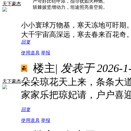
严苛好比铠甲添，指导犹如火种燃。
天下豪杰
斩棘披坚增动力，坦途照亮喜空前。
小小寰球万物基，寒天冻地可盱期
大千宇宙高深远，寒去春来百花奇
回复
使用道具
举报
楼主
|
发表于 2026-1-2
朵朵琼花天上来，条条大
天下豪杰
家家乐把琼妃请，户户喜
回复
使用道具
举报