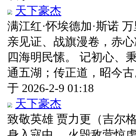
天下豪杰
满江红·怀埃德加·斯诺 
亲见证、战旗漫卷，赤心
四海明民愫。 记初心、
通五湖；传正道，昭今古
于 2026-2-9 01:18
天下豪杰
致敬英雄 贾力更（吉尔
身入寇中。 火毁敌营惊