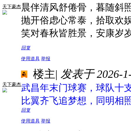
晨伴清风舒倦骨，暮随斜
天下豪杰
抛开俗虑心常泰，拾取欢
笑对春秋皆胜景，安康岁
回复
使用道具
举报
楼主
|
发表于 2026-1-1
天下豪杰
武昌年末门球赛，球队十
比翼齐飞追梦想，同明相
回复
使用道具
举报