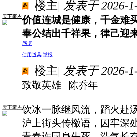
楼主
|
发表于 2026-1-1
天下豪杰
价值连城是健康，千金难
奉公结出千祥果，律己迎
回复
使用道具
举报
楼主
|
发表于 2026-1-1
致敬英雄 陈乔年
饮冰一脉继风流，蹈火赴
天下豪杰
沪上街头传檄语，囚牢深
青春许国身先死，浩气长