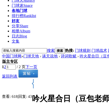
门球天地
BBS
门球迷
Space
各地门球
排行榜
Ranklist
好友
分享
Share
相册
Album
日志
Blog
文集
搜索
热搜:
门球规则
门球战术
搜索
中国门球网
»
门球天地
›
谈天说地
›
诗词歌赋
›
吟火星合日（豆
版主专区
1
2
/ 2 页
下一页
返回列表
吟火星合日（豆包老
查看:
618
|
回复:
43