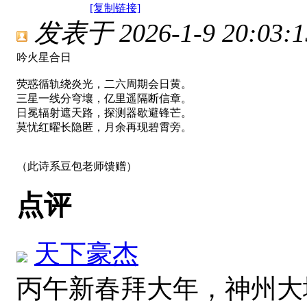
[复制链接]
发表于 2026-1-9 20:03:1
吟火星合日
荧惑循轨绕炎光，二六周期会日黄。
三星一线分穹壤，亿里遥隔断信章。
日冕辐射遮天路，探测器歇避锋芒。
莫忧红曜长隐匿，月余再现碧霄旁。
（此诗系豆包老师馈赠）
点评
天下豪杰
丙午新春拜大年，神州大