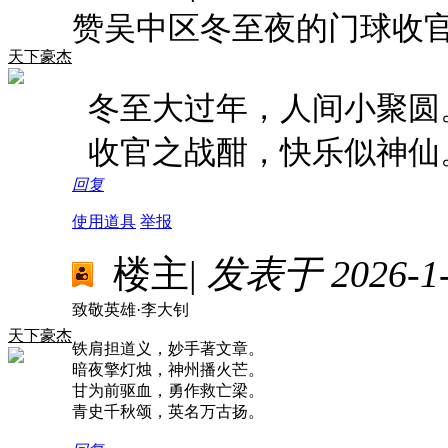
赞吴中区冬至夜的门球收
天下豪杰
冬至大过年，人间小聚圆
收官之战酣，快乐似神仙
回复
使用道具
举报
楼主
|
发表于 2026-1-9
致敬英雄·李大钊
天下豪杰
铁肩担道义，妙手著文章。
暗夜擎灯烛，神州播火芒。
甘为前驱血，勇作救亡梁。
青史千秋颂，英名万古扬。