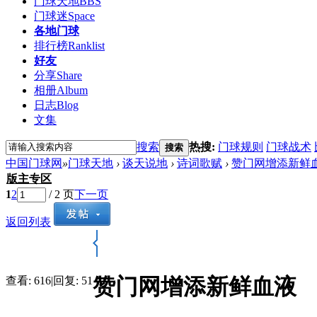
门球天地
BBS
门球迷
Space
各地门球
排行榜
Ranklist
好友
分享
Share
相册
Album
日志
Blog
文集
搜索
热搜:
门球规则
门球战术
搜索
中国门球网
»
门球天地
›
谈天说地
›
诗词歌赋
›
赞门网增添新鲜
版主专区
1
2
/ 2 页
下一页
返回列表
赞门网增添新鲜血液
查看:
616
|
回复:
51