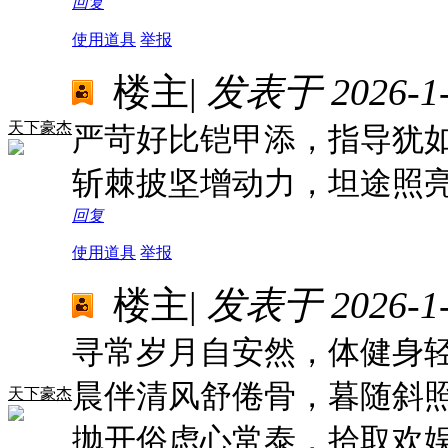
回复
使用道具
举报
楼主
|
发表于 2026-1-1
天下豪杰
严苛好比铠甲添，指导犹
斩棘披坚增动力，坦途照
回复
使用道具
举报
楼主
|
发表于 2026-1-1
寻常岁月自安然，体健身
晨伴清风舒倦骨，暮随斜
天下豪杰
抛开俗虑心常泰，拾取欢