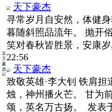
天下豪杰
寻常岁月自安然，体健身
暮随斜照品流年。 抛开
笑对春秋皆胜景，安康
天
22:56
下
豪
天下豪杰
杰
致敬英雄·李大钊 铁肩担
烛，神州播火芒。 甘为
颂，英名万古扬。
发表于 