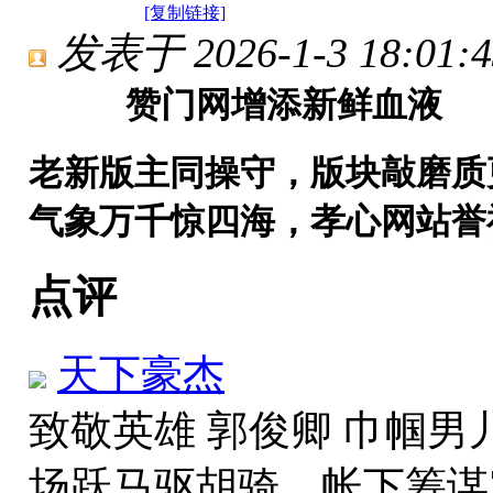
[复制链接]
发表于 2026-1-3 18:01:4
赞门网增添新鲜血液
老新版主同操守，版块敲磨质
气象万千惊四海，孝心网站誉
点评
天下豪杰
致敬英雄 郭俊卿 巾帼男
场跃马驱胡骑，帐下筹谋