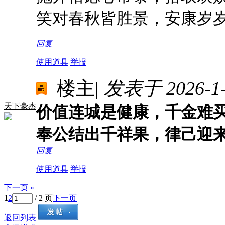
笑对春秋皆胜景，安康岁
回复
使用道具
举报
楼主
|
发表于 2026-1-1
天下豪杰
价值连城是健康，千金难
奉公结出千祥果，律己迎
回复
使用道具
举报
下一页 »
1
2
/ 2 页
下一页
返回列表