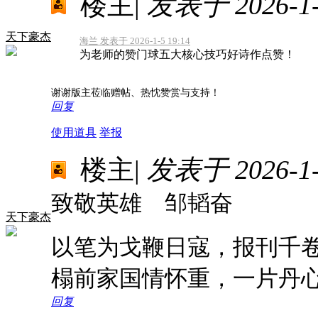
楼主
|
发表于 2026-1-6
天下豪杰
海兰 发表于 2026-1-5 19:14
为老师的赞门球五大核心技巧好诗作点赞！
谢谢版主莅临赠帖、热忱赞赏与支持！
回复
使用道具
举报
楼主
|
发表于 2026-1-7
致敬英雄 邹韬奋
天下豪杰
以笔为戈鞭日寇，报刊千
榻前家国情怀重，一片丹
回复