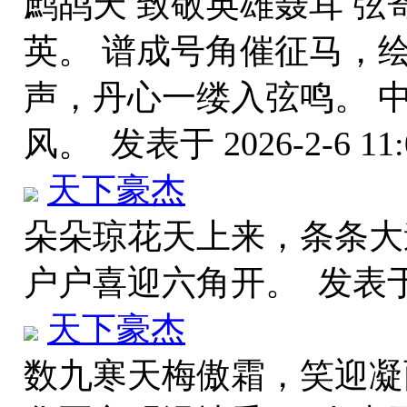
鹧鸪天 致敬英雄聂耳 
英。 谱成号角催征马，
声，丹心一缕入弦鸣。 
风。
发表于 2026-2-6 11:
天下豪杰
朵朵琼花天上来，条条大
户户喜迎六角开。
发表于 
天下豪杰
数九寒天梅傲霜，笑迎凝