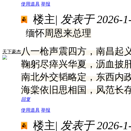
使用道具
举报
楼主
|
发表于 2026-1-7
缅怀
周恩来总理
八一枪声震四方，南昌起
天下豪杰
鞠躬尽瘁兴华夏，沥血披
南北外交韬略定，东西内
海棠依旧思相国，风范长
回复
使用道具
举报
楼主
|
发表于 2026-1-8