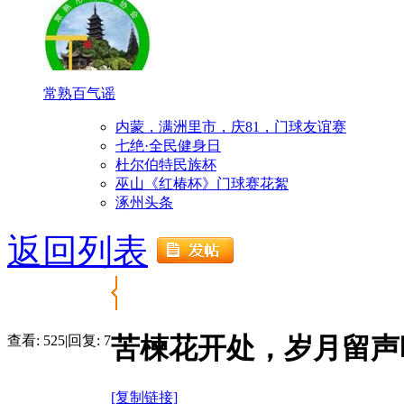
常熟百气谣
内蒙，满洲里市，庆81，门球友谊赛
七绝·全民健身日
杜尔伯特民族杯
巫山《红椿杯》门球赛花絮
涿州头条
返回列表
苦楝花开处，岁月留声
查看:
525
|
回复:
7
[复制链接]