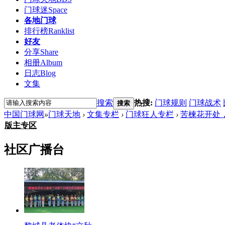
门球迷
Space
各地门球
排行榜
Ranklist
好友
分享
Share
相册
Album
日志
Blog
文集
搜索
热搜:
门球规则
门球战术
搜索
中国门球网
»
门球天地
›
文集专栏
›
门球狂人专栏
›
苦楝花开处
版主专区
社区广播台