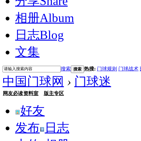
分享
Share
相册
Album
日志
Blog
文集
搜索
热搜:
门球规则
门球战术
搜索
中国门球网
›
门球迷
网友必读
资料室
版主专区
好友
发布
日志