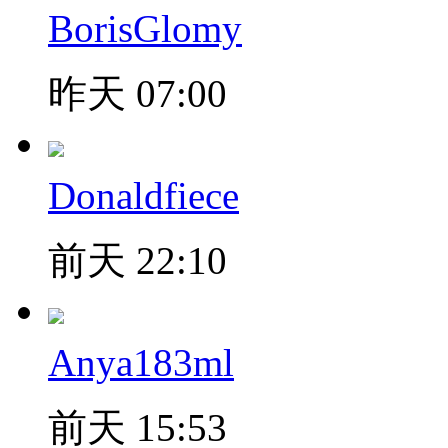
BorisGlomy
昨天 07:00
Donaldfiece
前天 22:10
Anya183ml
前天 15:53