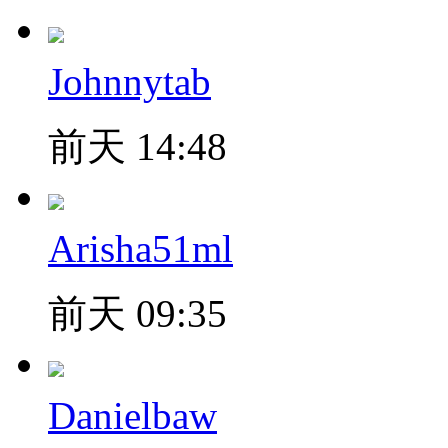
Johnnytab
前天 14:48
Arisha51ml
前天 09:35
Danielbaw